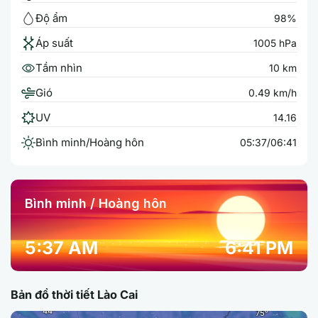
Độ ẩm
98%
Áp suất
1005 hPa
Tầm nhìn
10 km
Gió
0.49 km/h
UV
14.16
Bình minh/Hoàng hôn
05:37/06:41
Bình minh / Hoàng hôn
5:37 AM
6:41 PM
Bản đồ thời tiết Lào Cai