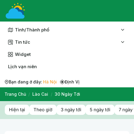
Chuyển
đến
nội
dung
Tỉnh/Thành phố
Tin tức
Widget
Lịch vạn niên
Bạn đang ở đây:
Hà Nội
Định Vị
Trang Chủ
/
Lào Cai
/
30 Ngày Tới
Hiện tại
Theo giờ
3 ngày tới
5 ngày tới
7 ngày 