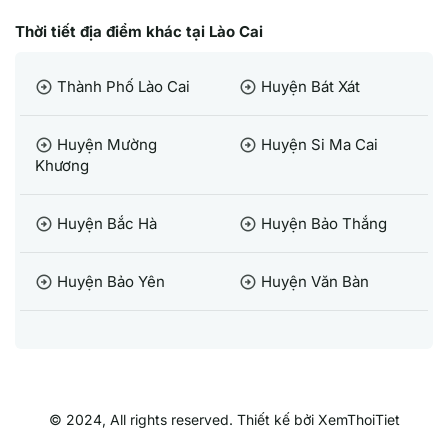
Thời tiết địa điểm khác tại Lào Cai
Thành Phố Lào Cai
Huyện Bát Xát
arrow_circle_right
arrow_circle_right
Huyện Mường
Huyện Si Ma Cai
arrow_circle_right
arrow_circle_right
Khương
Huyện Bắc Hà
Huyện Bảo Thắng
arrow_circle_right
arrow_circle_right
Huyện Bảo Yên
Huyện Văn Bàn
arrow_circle_right
arrow_circle_right
© 2024, All rights reserved. Thiết kế bởi XemThoiTiet