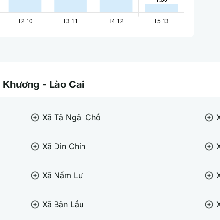
g Khương - Lào Cai
Xã Tả Ngải Chồ
arrow_circle_right
arrow_circle_right
Xã Dìn Chin
X
arrow_circle_right
arrow_circle_right
Xã Nấm Lư
arrow_circle_right
arrow_circle_right
Xã Bản Lầu
X
arrow_circle_right
arrow_circle_right