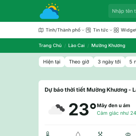
Chuyển
đến
nội
dung
Tỉnh/Thành phố
Tin tức
Widge
Trang Chủ
/
Lào Cai
/
Mường Khương
Hiện tại
Theo giờ
3 ngày tới
5 
Dự báo thời tiết Mường Khương - L
23°
Mây đen u ám
Cảm giác như 24