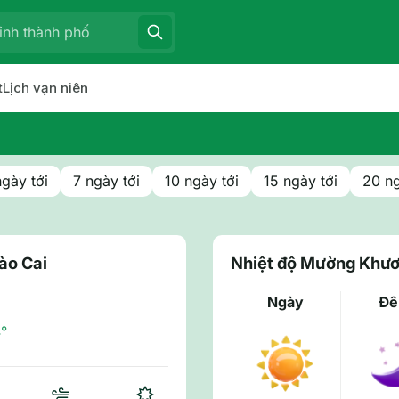
t
Lịch vạn niên
ngày tới
7 ngày tới
10 ngày tới
15 ngày tới
20 ng
ào Cai
Nhiệt độ Mường Khươ
Ngày
Đ
°