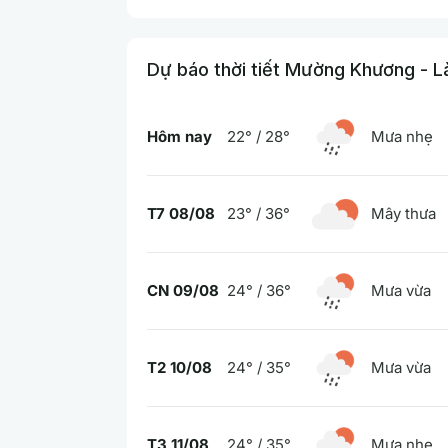
Dự báo thời tiết Mường Khương - L
Hôm nay
22° / 28°
Mưa nhẹ
T7 08/08
23° / 36°
Mây thưa
CN 09/08
24° / 36°
Mưa vừa
T2 10/08
24° / 35°
Mưa vừa
T3 11/08
24° / 35°
Mưa nhẹ