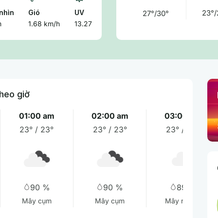
nhìn
Gió
UV
23°/
27°/30°
m
1.68 km/h
13.27
heo giờ
01:00 am
02:00 am
03:00 am
23° / 23°
23° / 23°
23° / 23°
90 %
90 %
89 %
Mây cụm
Mây cụm
Mây rải rác