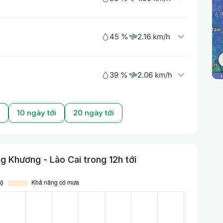
45 %
2.16 km/h
39 %
2.06 km/h
10 ngày tới
20 ngày tới
 Khương - Lào Cai trong 12h tới