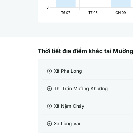
Thời tiết địa điểm khác tại Mườn
Xã Pha Long
arrow_circle_right
Thị Trấn Mường Khương
arrow_circle_right
Xã Nậm Chảy
arrow_circle_right
Xã Lùng Vai
arrow_circle_right