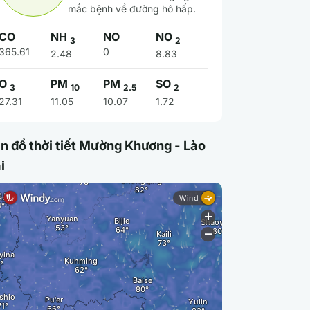
mắc bệnh về đường hô hấp.
CO
NH
NO
NO
3
2
365.61
0
2.48
8.83
O
PM
PM
SO
3
10
2.5
2
27.31
11.05
10.07
1.72
n đồ thời tiết Mường Khương - Lào
i