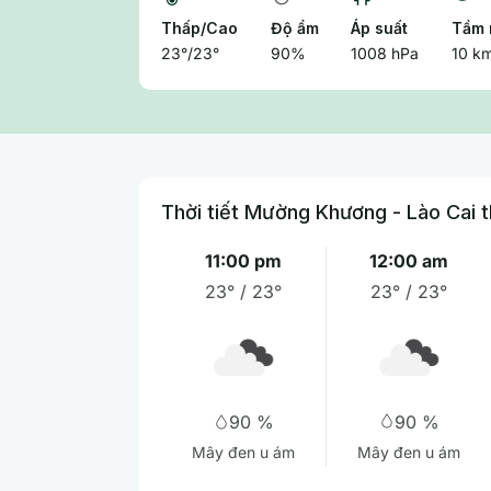
Thấp/Cao
Độ ẩm
Áp suất
Tầm 
23°/23°
90%
1008 hPa
10 k
Thời tiết Mường Khương - Lào Cai t
11:00 pm
12:00 am
23° / 23°
23° / 23°
90 %
90 %
Mây đen u ám
Mây đen u ám