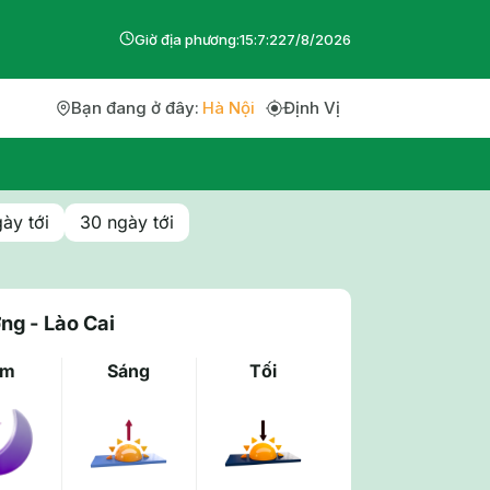
Giờ địa phương:
15
:
7
:
23
7
/
8
/
2026
Bạn đang ở đây:
Hà Nội
Định Vị
ày tới
30 ngày tới
ng - Lào Cai
êm
Sáng
Tối