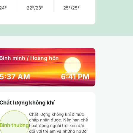
24°
22°/23°
25°/25°
Bình minh / Hoàng hôn
04:00 am
05:00 am
06:00 am
5:37 AM
6:41 PM
23° / 23°
23° / 23°
23° / 23°
Chất lượng không khí
89 %
88 %
88 %
Chất lượng không khí ở mức
chấp nhận được. Nên hạn chế
Mây rải rác
Mây rải rác
Mây cụm
Bình thường
hoạt động ngoài trời kéo dài
đối với trẻ em và những người