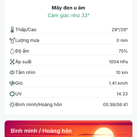
Mây đen u ám
Cảm giác như 33°
Thấp/Cao
29°/29°
Lượng mưa
0 mm
Độ ẩm
75%
Áp suất
1004 hPa
Tầm nhìn
10 km
Gió
1.41 km/h
UV
14.33
Bình minh/Hoàng hôn
05:38/06:41
Bình minh / Hoàng hôn