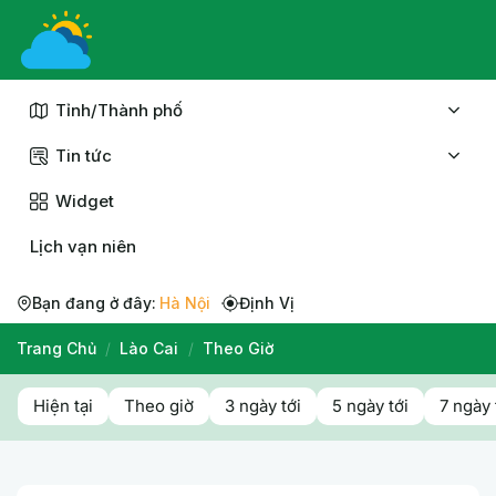
Chuyển
đến
nội
dung
Tỉnh/Thành phố
Tin tức
Widget
Lịch vạn niên
Bạn đang ở đây:
Hà Nội
Định Vị
Trang Chủ
/
Lào Cai
/
Theo Giờ
Hiện tại
Theo giờ
3 ngày tới
5 ngày tới
7 ngày 