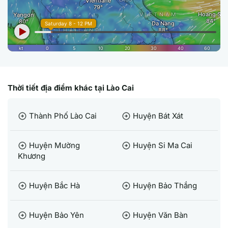
Thời tiết địa điểm khác tại Lào Cai
Thành Phố Lào Cai
Huyện Bát Xát
arrow_circle_right
arrow_circle_right
Huyện Mường
Huyện Si Ma Cai
arrow_circle_right
arrow_circle_right
Khương
Huyện Bắc Hà
Huyện Bảo Thắng
arrow_circle_right
arrow_circle_right
Huyện Bảo Yên
Huyện Văn Bàn
arrow_circle_right
arrow_circle_right