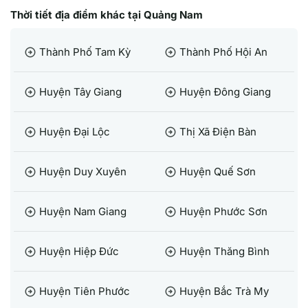
Thời tiết địa điểm khác tại Quảng Nam
Thành Phố Tam Kỳ
Thành Phố Hội An
arrow_circle_right
arrow_circle_right
Huyện Tây Giang
Huyện Đông Giang
arrow_circle_right
arrow_circle_right
Huyện Đại Lộc
Thị Xã Điện Bàn
arrow_circle_right
arrow_circle_right
Huyện Duy Xuyên
Huyện Quế Sơn
arrow_circle_right
arrow_circle_right
Huyện Nam Giang
Huyện Phước Sơn
arrow_circle_right
arrow_circle_right
Huyện Hiệp Đức
Huyện Thăng Bình
arrow_circle_right
arrow_circle_right
Huyện Tiên Phước
Huyện Bắc Trà My
arrow_circle_right
arrow_circle_right