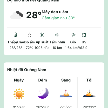
Dự báo thời tiết Quảng Nam
Mây đen u ám
28°
Cảm giác như 30°
Thấp/Cao
Độ ẩm
Áp suất
Tầm nhìn
Gió
UV
28°/28°
72%
1005 hPa
10 km
1.64 km/h
12.9
Nhiệt độ Quảng Nam
Ngày
Đêm
Sáng
Tối
28°/30°
27°/27°
29°/32°
31°/36°