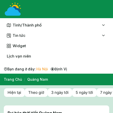
Chuyển
đến
nội
dung
Tỉnh/Thành phố
Tin tức
Widget
Lịch vạn niên
Bạn đang ở đây:
Hà Nội
Định Vị
Trang Chủ
/
Quảng Nam
Hiện tại
Theo giờ
3 ngày tới
5 ngày tới
7 ngày 