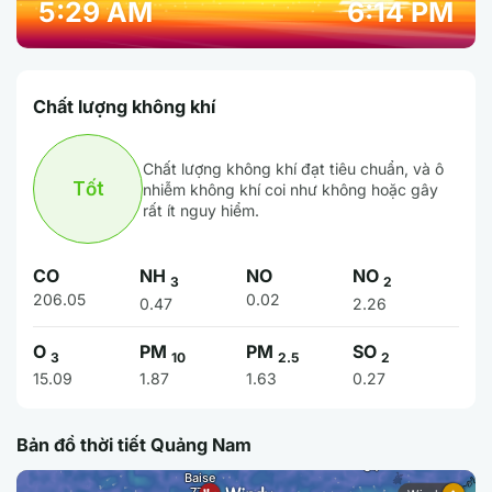
5:29 AM
6:14 PM
Chất lượng không khí
Chất lượng không khí đạt tiêu chuẩn, và ô
Tốt
nhiễm không khí coi như không hoặc gây
rất ít nguy hiểm.
CO
NH
NO
NO
3
2
206.05
0.02
0.47
2.26
O
PM
PM
SO
3
10
2.5
2
15.09
1.87
1.63
0.27
Bản đồ thời tiết Quảng Nam