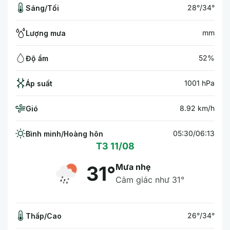
28°/34°
Sáng/Tối
mm
Lượng mưa
52%
Độ ẩm
1001 hPa
Áp suất
8.92 km/h
Gió
05:30/06:13
Bình minh/Hoàng hôn
T3 11/08
Mưa nhẹ
31°
Cảm giác như 31°
26°/34°
Thấp/Cao