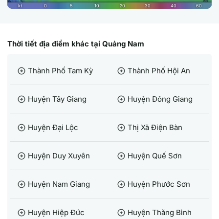
Thời tiết địa điểm khác tại Quảng Nam
Thành Phố Tam Kỳ
Thành Phố Hội An
arrow_circle_right
arrow_circle_right
Huyện Tây Giang
Huyện Đông Giang
arrow_circle_right
arrow_circle_right
Huyện Đại Lộc
Thị Xã Điện Bàn
arrow_circle_right
arrow_circle_right
Huyện Duy Xuyên
Huyện Quế Sơn
arrow_circle_right
arrow_circle_right
Huyện Nam Giang
Huyện Phước Sơn
arrow_circle_right
arrow_circle_right
Huyện Hiệp Đức
Huyện Thăng Bình
arrow_circle_right
arrow_circle_right