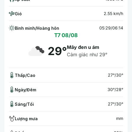
2.55 km/h
Gió
05:29/06:14
Bình minh/Hoàng hôn
T7 08/08
Mây đen u ám
29°
Cảm giác như 29°
27°/30°
Thấp/Cao
30°/28°
Ngày/Đêm
27°/30°
Sáng/Tối
mm
Lượng mưa