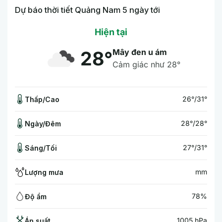
Dự báo thời tiết Quảng Nam 5 ngày tới
Hiện tại
Mây đen u ám
28°
Cảm giác như 28°
26°/31°
Thấp/Cao
28°/28°
Ngày/Đêm
27°/31°
Sáng/Tối
mm
Lượng mưa
78%
Độ ẩm
1005 hPa
Áp suất