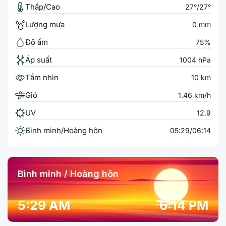
Thấp/Cao
27°/27°
Lượng mưa
0 mm
Độ ẩm
75%
Áp suất
1004 hPa
Tầm nhìn
10 km
Gió
1.46 km/h
UV
12.9
Bình minh/Hoàng hôn
05:29/06:14
Bình minh / Hoàng hôn
5:29 AM
6:14 PM