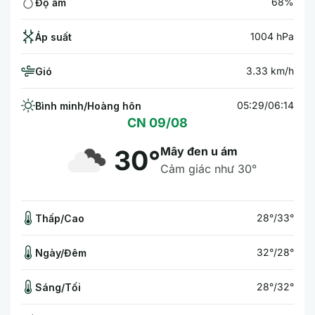
68%
Độ ẩm
1004 hPa
Áp suất
3.33 km/h
Gió
05:29/06:14
Bình minh/Hoàng hôn
CN 09/08
Mây đen u ám
30°
Cảm giác như 30°
28°/33°
Thấp/Cao
32°/28°
Ngày/Đêm
28°/32°
Sáng/Tối