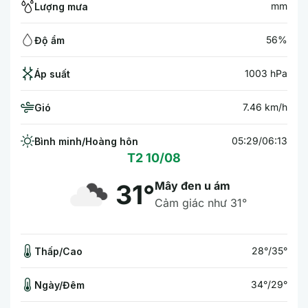
mm
Lượng mưa
56%
Độ ẩm
1003 hPa
Áp suất
7.46 km/h
Gió
05:29/06:13
Bình minh/Hoàng hôn
T2 10/08
Mây đen u ám
31°
Cảm giác như 31°
28°/35°
Thấp/Cao
34°/29°
Ngày/Đêm