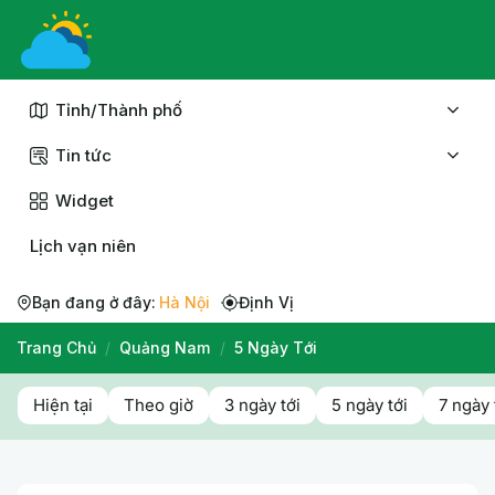
Chuyển
đến
nội
dung
Tỉnh/Thành phố
Tin tức
Widget
Lịch vạn niên
Bạn đang ở đây:
Hà Nội
Định Vị
Trang Chủ
/
Quảng Nam
/
5 Ngày Tới
Hiện tại
Theo giờ
3 ngày tới
5 ngày tới
7 ngày 