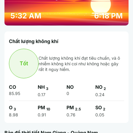
5:32 AM
6:18 PM
Chất lượng không khí
Chất lượng không khí đạt tiêu chuẩn, và ô
Tốt
nhiễm không khí coi như không hoặc gây
rất ít nguy hiểm.
CO
NH
NO
NO
3
2
85.95
0
0.17
0.24
O
PM
PM
SO
3
10
2.5
2
8.98
0.91
0.76
0.05
Bản đồ thời tiết Nam Giang - Quảng Nam