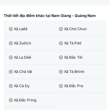
Thời tiết địa điểm khác tại Nam Giang - Quảng Nam
Xã Laêê
Xã Chơ Chun
arrow_circle_right
arrow_circle_right
Xã Zuôich
Xã Tà Pơơ
arrow_circle_right
arrow_circle_right
Xã La Dêê
Xã Đắc Tôi
arrow_circle_right
arrow_circle_right
Xã Chà Vàl
Xã Tà Bhinh
arrow_circle_right
arrow_circle_right
Xã Cà Dy
Xã Đắc Pre
arrow_circle_right
arrow_circle_right
Xã Đắc Pring
arrow_circle_right