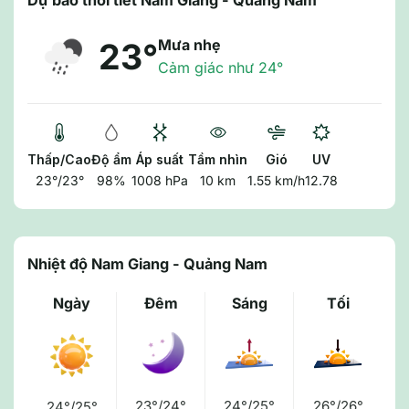
Dự báo thời tiết Nam Giang - Quảng Nam
Mưa nhẹ
23°
Cảm giác như 24°
Thấp/Cao
Độ ẩm
Áp suất
Tầm nhìn
Gió
UV
23°/23°
98%
1008 hPa
10 km
1.55 km/h
12.78
Nhiệt độ Nam Giang - Quảng Nam
Ngày
Đêm
Sáng
Tối
23°/24°
24°/25°
26°/26°
24°/25°