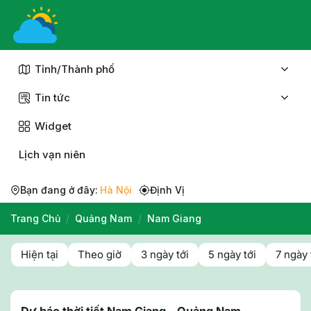
Chuyển
đến
nội
dung
Tỉnh/Thành phố
Tin tức
Widget
Lịch vạn niên
Bạn đang ở đây:
Hà Nội
Định Vị
Trang Chủ
/
Quảng Nam
/
Nam Giang
Hiện tại
Theo giờ
3 ngày tới
5 ngày tới
7 ngày 