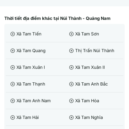
Thời tiết địa điểm khác tại Núi Thành - Quảng Nam
Xã Tam Tiến
Xã Tam Sơn
arrow_circle_right
arrow_circle_right
Xã Tam Quang
Thị Trấn Núi Thành
arrow_circle_right
arrow_circle_right
Xã Tam Xuân I
Xã Tam Xuân II
arrow_circle_right
arrow_circle_right
Xã Tam Thạnh
Xã Tam Anh Bắc
arrow_circle_right
arrow_circle_right
Xã Tam Anh Nam
Xã Tam Hòa
arrow_circle_right
arrow_circle_right
Xã Tam Hải
Xã Tam Nghĩa
arrow_circle_right
arrow_circle_right