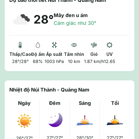
Dự báo thời tiết Núi Thành - Quảng Nam
Mây đen u ám
28°
Cảm giác như 30°
Thấp/Cao
Độ ẩm
Áp suất
Tầm nhìn
Gió
UV
28°/28°
68%
1003 hPa
10 km
1.87 km/h
12.65
Nhiệt độ Núi Thành - Quảng Nam
Ngày
Đêm
Sáng
Tối
27°/27°
28°/30°
27°/27°
26°/27°