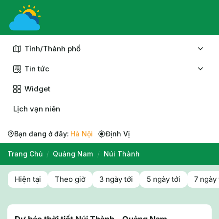
Chuyển
đến
nội
dung
Tỉnh/Thành phố
Tin tức
Widget
Lịch vạn niên
Bạn đang ở đây:
Hà Nội
Định Vị
Trang Chủ
/
Quảng Nam
/
Núi Thành
Hiện tại
Theo giờ
3 ngày tới
5 ngày tới
7 ngày 