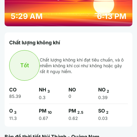
5:29 AM
6:13 PM
Chất lượng không khí
Chất lượng không khí đạt tiêu chuẩn, và ô
Tốt
nhiễm không khí coi như không hoặc gây
rất ít nguy hiểm.
CO
NH
NO
NO
3
2
85.39
0
0.3
0.39
O
PM
PM
SO
3
10
2.5
2
11.3
0.67
0.62
0.03
Bản đồ thời tiết Núi Thành - Quảng Nam