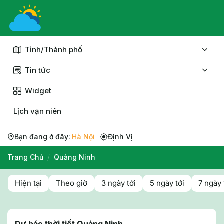
Chuyển
đến
nội
dung
Tỉnh/Thành phố
Tin tức
Widget
Lịch vạn niên
Bạn đang ở đây:
Hà Nội
Định Vị
Trang Chủ
/
Quảng Ninh
Hiện tại
Theo giờ
3 ngày tới
5 ngày tới
7 ngày 