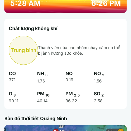
5:28 AM
6:26 PM
Chất lượng không khí
Thành viên của các nhóm nhạy cảm có thể
Trung bình
bị ảnh hưởng sức khỏe.
CO
NH
NO
NO
3
2
371
0.19
1.76
1.56
O
PM
PM
SO
3
10
2.5
2
90.11
40.14
36.32
2.58
Bản đồ thời tiết Quảng Ninh