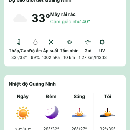
Dự báo thời tiết Quảng Ninh
Mây rải rác
33°
Cảm giác như 40°
Thấp/Cao
Độ ẩm
Áp suất
Tầm nhìn
Gió
UV
33°/33°
69%
1002 hPa
10 km
1.27 km/h
13.13
Nhiệt độ Quảng Ninh
Ngày
Đêm
Sáng
Tối
28°/32°
26°/27°
32°/39°
33°/40°