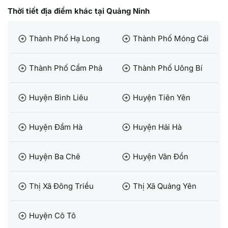
Thời tiết địa điểm khác tại Quảng Ninh
Thành Phố Hạ Long
Thành Phố Móng Cái
arrow_circle_right
arrow_circle_right
Thành Phố Cẩm Phả
Thành Phố Uông Bí
arrow_circle_right
arrow_circle_right
Huyện Bình Liêu
Huyện Tiên Yên
arrow_circle_right
arrow_circle_right
Huyện Đầm Hà
Huyện Hải Hà
arrow_circle_right
arrow_circle_right
Huyện Ba Chẽ
Huyện Vân Đồn
arrow_circle_right
arrow_circle_right
Thị Xã Đông Triều
Thị Xã Quảng Yên
arrow_circle_right
arrow_circle_right
Huyện Cô Tô
arrow_circle_right