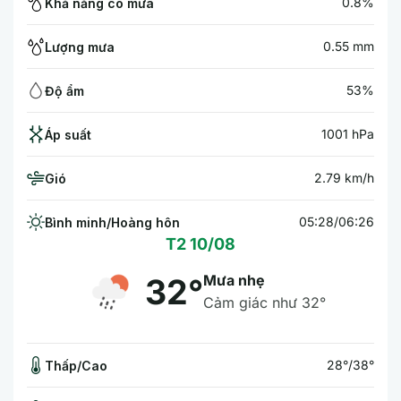
0.8%
Khả năng có mưa
0.55 mm
Lượng mưa
53%
Độ ẩm
1001 hPa
Áp suất
2.79 km/h
Gió
05:28/06:26
Bình minh/Hoàng hôn
T2 10/08
Mưa nhẹ
32°
Cảm giác như 32°
28°/38°
Thấp/Cao