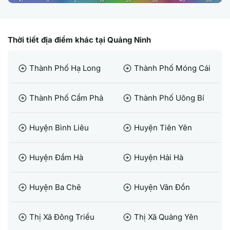
Thời tiết địa điểm khác tại Quảng Ninh
Thành Phố Hạ Long
Thành Phố Móng Cái
arrow_circle_right
arrow_circle_right
Thành Phố Cẩm Phả
Thành Phố Uông Bí
arrow_circle_right
arrow_circle_right
Huyện Bình Liêu
Huyện Tiên Yên
arrow_circle_right
arrow_circle_right
Huyện Đầm Hà
Huyện Hải Hà
arrow_circle_right
arrow_circle_right
Huyện Ba Chẽ
Huyện Vân Đồn
arrow_circle_right
arrow_circle_right
Thị Xã Đông Triều
Thị Xã Quảng Yên
arrow_circle_right
arrow_circle_right