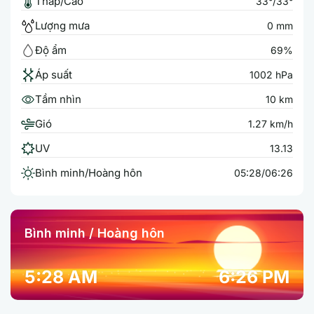
Thấp/Cao
33°/33°
Lượng mưa
0 mm
Độ ẩm
69%
Áp suất
1002 hPa
Tầm nhìn
10 km
Gió
1.27 km/h
UV
13.13
Bình minh/Hoàng hôn
05:28/06:26
Bình minh / Hoàng hôn
5:28 AM
6:26 PM