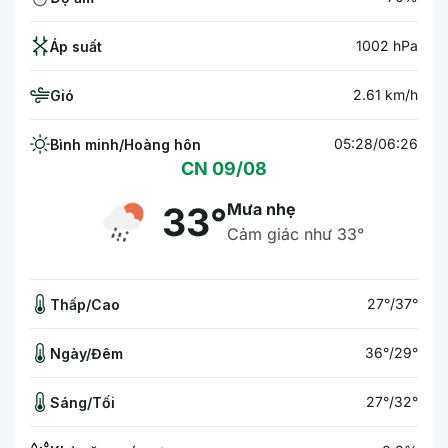
1002 hPa
Áp suất
2.61 km/h
Gió
05:28/06:26
Bình minh/Hoàng hôn
CN 09/08
Mưa nhẹ
33°
Cảm giác như 33°
27°/37°
Thấp/Cao
36°/29°
Ngày/Đêm
27°/32°
Sáng/Tối