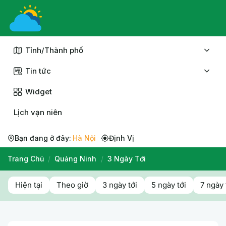
Chuyển
đến
nội
dung
Tỉnh/Thành phố
Tin tức
Widget
Lịch vạn niên
Bạn đang ở đây:
Hà Nội
Định Vị
Trang Chủ
/
Quảng Ninh
/
3 Ngày Tới
Hiện tại
Theo giờ
3 ngày tới
5 ngày tới
7 ngày 