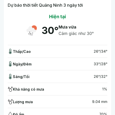
Dự báo thời tiết Quảng Ninh 3 ngày tới
Hiện tại
Mưa vừa
30°
Cảm giác như 30°
26°/34°
Thấp/Cao
33°/28°
Ngày/Đêm
26°/32°
Sáng/Tối
1%
Khả năng có mưa
9.04 mm
Lượng mưa
70%
Độ ẩm