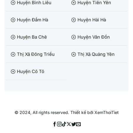
Huyện Bình Liêu
Huyện Tiên Yên
arrow_circle_right
arrow_circle_right
Huyện Đầm Hà
Huyện Hải Hà
arrow_circle_right
arrow_circle_right
Huyện Ba Chẽ
Huyện Vân Đồn
arrow_circle_right
arrow_circle_right
Thị Xã Đông Triều
Thị Xã Quảng Yên
arrow_circle_right
arrow_circle_right
Huyện Cô Tô
arrow_circle_right
© 2024, All rights reserved. Thiết kế bởi XemThoiTiet