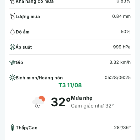
0.83%
Khả năng có mưa
0.84 mm
Lượng mưa
50%
Độ ẩm
999 hPa
Áp suất
3.32 km/h
Gió
05:28/06:25
Bình minh/Hoàng hôn
T3 11/08
Mưa nhẹ
32°
Cảm giác như 32°
28°/36°
Thấp/Cao