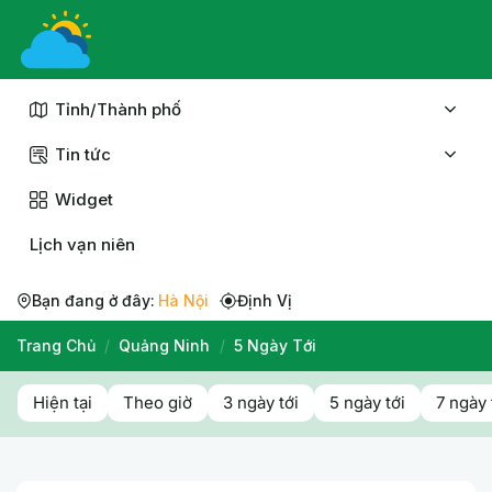
Chuyển
đến
nội
dung
Tỉnh/Thành phố
Tin tức
Widget
Lịch vạn niên
Bạn đang ở đây:
Hà Nội
Định Vị
Trang Chủ
/
Quảng Ninh
/
5 Ngày Tới
Hiện tại
Theo giờ
3 ngày tới
5 ngày tới
7 ngày 