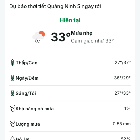
Dự báo thời tiết Quảng Ninh 5 ngày tới
Hiện tại
Mưa nhẹ
33°
Cảm giác như 33°
27°/37°
Thấp/Cao
36°/29°
Ngày/Đêm
27°/33°
Sáng/Tối
1%
Khả năng có mưa
0.55 mm
Lượng mưa
52%
Độ ẩm