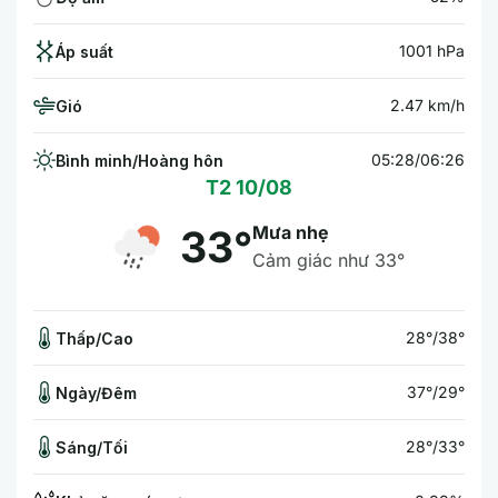
1001 hPa
Áp suất
2.47 km/h
Gió
05:28/06:26
Bình minh/Hoàng hôn
T2 10/08
Mưa nhẹ
33°
Cảm giác như 33°
28°/38°
Thấp/Cao
37°/29°
Ngày/Đêm
28°/33°
Sáng/Tối