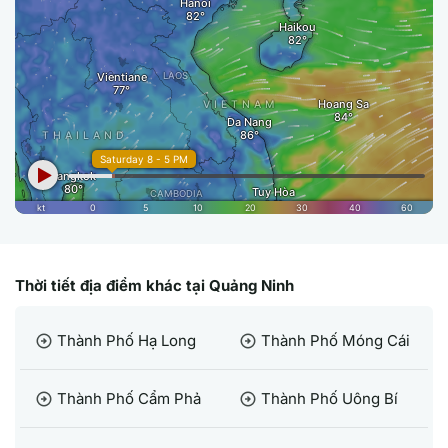
Thời tiết địa điểm khác tại Quảng Ninh
Thành Phố Hạ Long
Thành Phố Móng Cái
arrow_circle_right
arrow_circle_right
Thành Phố Cẩm Phả
Thành Phố Uông Bí
arrow_circle_right
arrow_circle_right