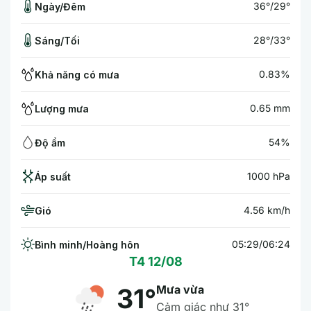
36°/29°
Ngày/Đêm
28°/33°
Sáng/Tối
0.83%
Khả năng có mưa
0.65 mm
Lượng mưa
54%
Độ ẩm
1000 hPa
Áp suất
4.56 km/h
Gió
05:29/06:24
Bình minh/Hoàng hôn
T4 12/08
Mưa vừa
31°
Cảm giác như 31°