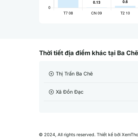
Thời tiết địa điểm khác tại Ba Ch
Thị Trấn Ba Chẽ
arrow_circle_right
Xã Đồn Đạc
arrow_circle_right
© 2024, All rights reserved. Thiết kế bởi XemTho