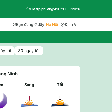
Giờ địa phương:
4
:
10
:
21
8
/
8
/
2026
Bạn đang ở đây:
Hà Nội
Định Vị
ày tới
30 ngày tới
ảng Ninh
êm
Sáng
Tối