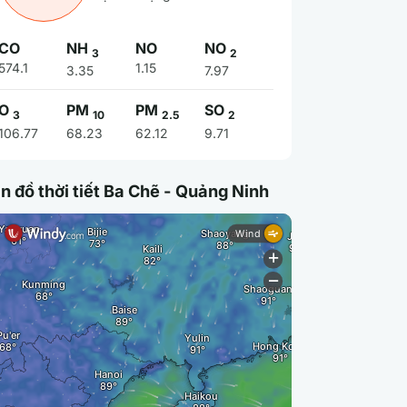
CO
NH
NO
NO
3
2
574.1
1.15
3.35
7.97
O
PM
PM
SO
3
10
2.5
2
106.77
68.23
62.12
9.71
n đồ thời tiết Ba Chẽ - Quảng Ninh