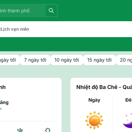
t
Lịch vạn niên
ngày tới
7 ngày tới
10 ngày tới
15 ngày tới
20 ng
inh
Nhiệt độ Ba Chẽ - Qu
Ngày
Đ
đãng
°