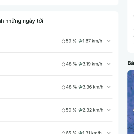
nh những ngày tới
59 %
1.87 km/h
Bả
48 %
3.19 km/h
48 %
3.36 km/h
50 %
2.32 km/h
65 %
1.31 km/h