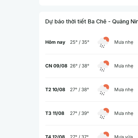
Dự báo thời tiết Ba Chẽ - Quảng Ni
Hôm nay
25° / 35°
Mưa nhẹ
CN 09/08
26° / 38°
Mưa nhẹ
T2 10/08
27° / 38°
Mưa nhẹ
T3 11/08
27° / 39°
Mưa nhẹ
T4 12/08
27° / 37°
Mưa vừa