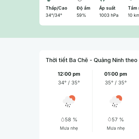
Thấp/Cao
Độ ẩm
Áp suất
Tầm 
34°/34°
59%
1003 hPa
10 k
Thời tiết Ba Chẽ - Quảng Ninh theo
12:00 pm
01:00 pm
34° / 35°
35° / 35°
57 %
58 %
Mưa nhẹ
Mưa nhẹ