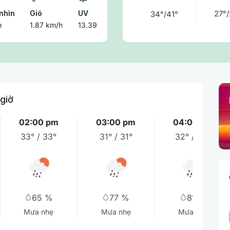
nhìn
Gió
UV
27°/
34°/41°
m
1.87 km/h
13.39
 giờ
02:00 pm
03:00 pm
04:00 pm
33° / 33°
31° / 31°
32° / 32°
65 %
77 %
81 %
Mưa nhẹ
Mưa nhẹ
Mưa nhẹ