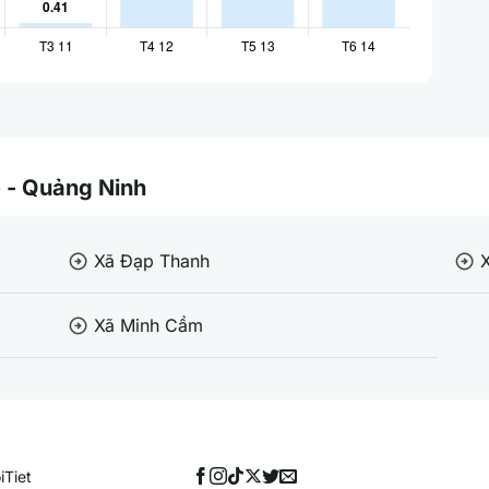
ẽ - Quảng Ninh
Xã Đạp Thanh
arrow_circle_right
arrow_circle_right
Xã Minh Cầm
arrow_circle_right
iTiet