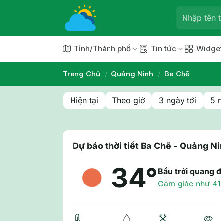
Chuyển
đến
nội
dung
Tỉnh/Thành phố
Tin tức
Widge
Trang Chủ
/
Quảng Ninh
/
Ba Chẽ
Hiện tại
Theo giờ
3 ngày tới
5 
Dự báo thời tiết Ba Chẽ - Quảng N
34°
Bầu trời quang 
Cảm giác như 41