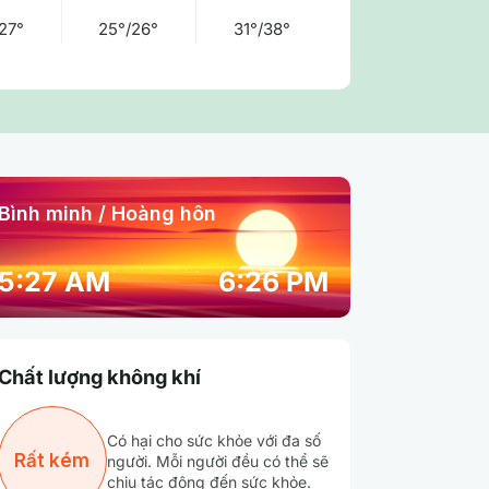
27°
25°/26°
31°/38°
Bình minh / Hoàng hôn
05:00 pm
06:00 pm
07:00 pm
5:27 AM
6:26 PM
31° / 31°
29° / 29°
28° / 28°
Chất lượng không khí
83 %
88 %
91 %
Có hại cho sức khỏe với đa số
Mưa nhẹ
Mưa nhẹ
Mưa nhẹ
Rất kém
người. Mỗi người đều có thể sẽ
chịu tác động đến sức khỏe.