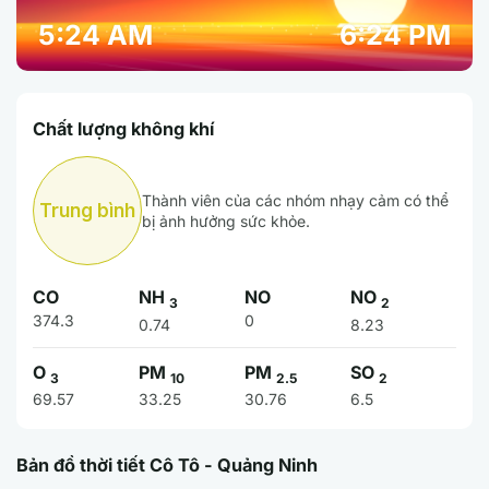
5:24 AM
6:24 PM
Chất lượng không khí
Thành viên của các nhóm nhạy cảm có thể
Trung bình
bị ảnh hưởng sức khỏe.
CO
NH
NO
NO
3
2
374.3
0
0.74
8.23
O
PM
PM
SO
3
10
2.5
2
69.57
33.25
30.76
6.5
Bản đồ thời tiết Cô Tô - Quảng Ninh