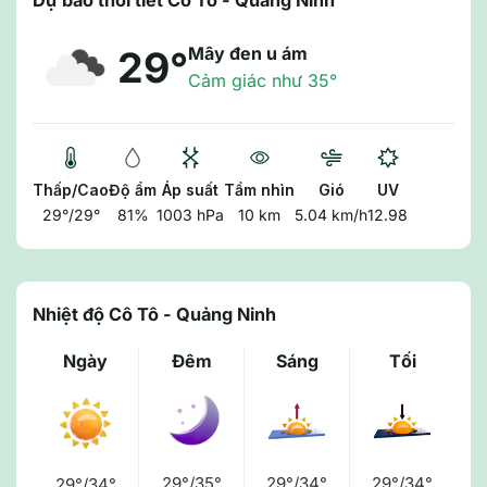
Dự báo thời tiết Cô Tô - Quảng Ninh
Mây đen u ám
29°
Cảm giác như 35°
Thấp/Cao
Độ ẩm
Áp suất
Tầm nhìn
Gió
UV
29°/29°
81%
1003 hPa
10 km
5.04 km/h
12.98
Nhiệt độ Cô Tô - Quảng Ninh
Ngày
Đêm
Sáng
Tối
29°/35°
29°/34°
29°/34°
29°/34°