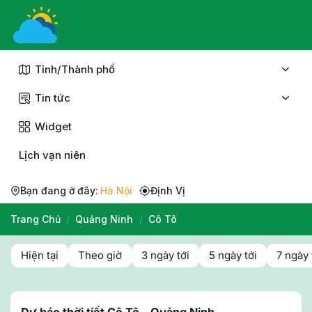
Chuyển
đến
nội
dung
Tỉnh/Thành phố
Tin tức
Widget
Lịch vạn niên
Bạn đang ở đây:
Hà Nội
Định Vị
Trang Chủ
/
Quảng Ninh
/
Cô Tô
Hiện tại
Theo giờ
3 ngày tới
5 ngày tới
7 ngày 