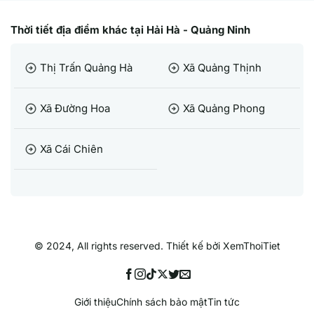
Thời tiết địa điểm khác tại Hải Hà - Quảng Ninh
Thị Trấn Quảng Hà
Xã Quảng Thịnh
arrow_circle_right
arrow_circle_right
Xã Đường Hoa
Xã Quảng Phong
arrow_circle_right
arrow_circle_right
Xã Cái Chiên
arrow_circle_right
© 2024, All rights reserved. Thiết kế bởi XemThoiTiet
Giới thiệu
Chính sách bảo mật
Tin tức