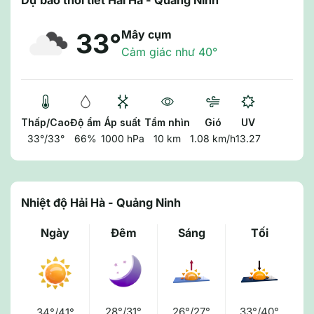
Dự báo thời tiết Hải Hà - Quảng Ninh
Mây cụm
33°
Cảm giác như 40°
Thấp/Cao
Độ ẩm
Áp suất
Tầm nhìn
Gió
UV
33°/33°
66%
1000 hPa
10 km
1.08 km/h
13.27
Nhiệt độ Hải Hà - Quảng Ninh
Ngày
Đêm
Sáng
Tối
28°/31°
26°/27°
33°/40°
34°/41°