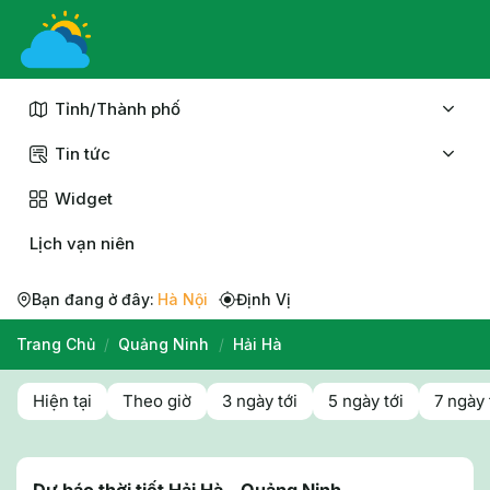
Chuyển
đến
nội
dung
Tỉnh/Thành phố
Tin tức
Widget
Lịch vạn niên
Bạn đang ở đây:
Hà Nội
Định Vị
Trang Chủ
/
Quảng Ninh
/
Hải Hà
Hiện tại
Theo giờ
3 ngày tới
5 ngày tới
7 ngày 