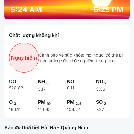
5:24 AM
6:25 PM
Chất lượng không khí
Cảnh báo về sức khỏe: mọi người có thể bị
Nguy hiểm
ảnh hưởng sức khỏe nghiêm trọng hơn.
CO
NH
NO
NO
3
2
528.82
0.11
3.17
3.36
O
PM
PM
SO
3
10
2.5
2
184.11
114.85
108.24
7.27
Bản đồ thời tiết Hải Hà - Quảng Ninh