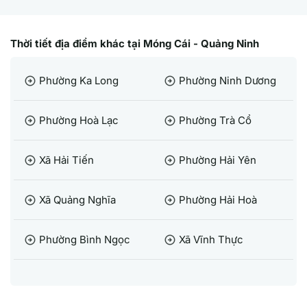
Thời tiết địa điểm khác tại Móng Cái - Quảng Ninh
Phường Ka Long
Phường Ninh Dương
arrow_circle_right
arrow_circle_right
Phường Hoà Lạc
Phường Trà Cổ
arrow_circle_right
arrow_circle_right
Xã Hải Tiến
Phường Hải Yên
arrow_circle_right
arrow_circle_right
Xã Quảng Nghĩa
Phường Hải Hoà
arrow_circle_right
arrow_circle_right
Phường Bình Ngọc
Xã Vĩnh Thực
arrow_circle_right
arrow_circle_right