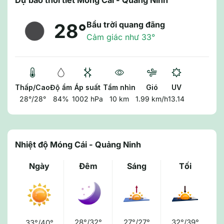
Dự báo thời tiết Móng Cái - Quảng Ninh
Bầu trời quang đãng
28°
Cảm giác như 33°
Thấp/Cao
Độ ẩm
Áp suất
Tầm nhìn
Gió
UV
28°/28°
84%
1002 hPa
10 km
1.99 km/h
13.14
Nhiệt độ Móng Cái - Quảng Ninh
Ngày
Đêm
Sáng
Tối
28°/32°
27°/27°
32°/39°
33°/40°