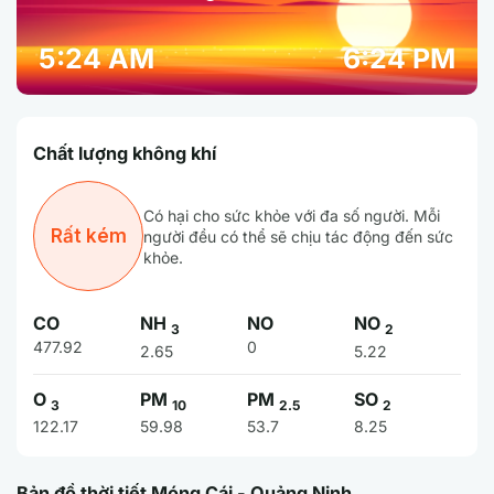
5:24 AM
6:24 PM
Chất lượng không khí
Có hại cho sức khỏe với đa số người. Mỗi
Rất kém
người đều có thể sẽ chịu tác động đến sức
khỏe.
CO
NH
NO
NO
3
2
477.92
0
2.65
5.22
O
PM
PM
SO
3
10
2.5
2
122.17
59.98
53.7
8.25
Bản đồ thời tiết Móng Cái - Quảng Ninh