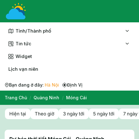
Chuyển
đến
nội
dung
Tỉnh/Thành phố
Tin tức
Widget
Lịch vạn niên
Bạn đang ở đây:
Hà Nội
Định Vị
Trang Chủ
/
Quảng Ninh
/
Móng Cái
Hiện tại
Theo giờ
3 ngày tới
5 ngày tới
7 ngày 