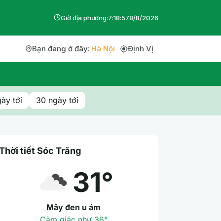
Giờ địa phương:
7
:
18
:
57
8
/
8
/
2026
Bạn đang ở đây:
Hà Nội
Định Vị
ày tới
30 ngày tới
Thời tiết Sóc Trăng
31°
Mây đen u ám
Cảm giác như 36°