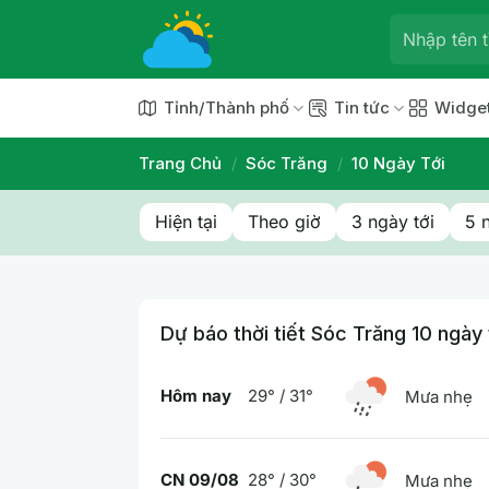
Chuyển
đến
nội
dung
Tỉnh/Thành phố
Tin tức
Widge
Trang Chủ
/
Sóc Trăng
/
10 Ngày Tới
Hiện tại
Theo giờ
3 ngày tới
5 
Dự báo thời tiết Sóc Trăng 10 ngày 
Hôm nay
29° / 31°
Mưa nhẹ
CN 09/08
28° / 30°
Mưa nhẹ