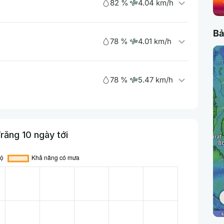
82 %
4.04 km/h
Bả
78 %
4.01 km/h
78 %
5.47 km/h
răng 10 ngày tới