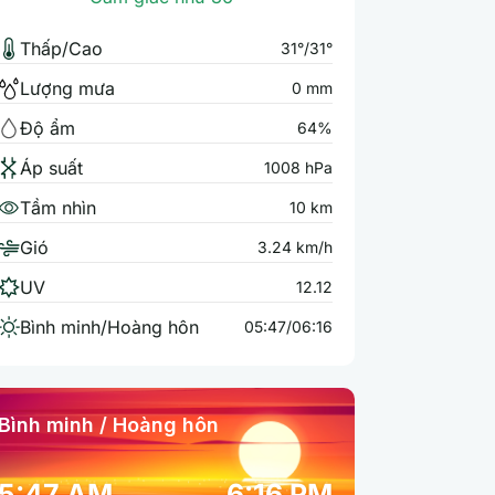
Thấp/Cao
31°/31°
Lượng mưa
0 mm
Độ ẩm
64%
Áp suất
1008 hPa
Tầm nhìn
10 km
Gió
3.24 km/h
UV
12.12
Bình minh/Hoàng hôn
05:47/06:16
Bình minh / Hoàng hôn
5:47 AM
6:16 PM