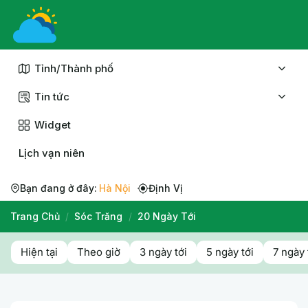
Chuyển
đến
nội
dung
Tỉnh/Thành phố
Tin tức
Widget
Lịch vạn niên
Bạn đang ở đây:
Hà Nội
Định Vị
Trang Chủ
/
Sóc Trăng
/
20 Ngày Tới
Hiện tại
Theo giờ
3 ngày tới
5 ngày tới
7 ngày 