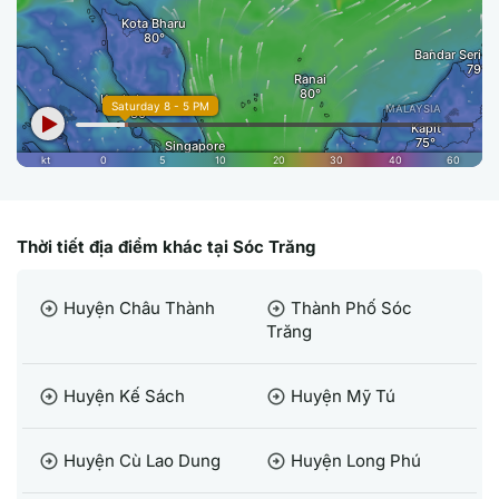
Thời tiết địa điểm khác tại Sóc Trăng
Huyện Châu Thành
Thành Phố Sóc
arrow_circle_right
arrow_circle_right
Trăng
Huyện Kế Sách
Huyện Mỹ Tú
arrow_circle_right
arrow_circle_right
Huyện Cù Lao Dung
Huyện Long Phú
arrow_circle_right
arrow_circle_right