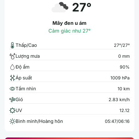
27°
Mây đen u ám
Cảm giác như 27°
Thấp/Cao
27°/27°
Lượng mưa
0 mm
Độ ẩm
90%
Áp suất
1009 hPa
Tầm nhìn
10 km
Gió
2.83 km/h
UV
12.12
Bình minh/Hoàng hôn
05:47/06:16