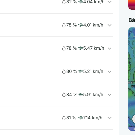
82 %
4.04 km/h
Bả
78 %
4.01 km/h
78 %
5.47 km/h
80 %
5.21 km/h
84 %
5.91 km/h
81 %
7.14 km/h