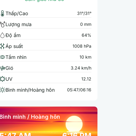
Thấp/Cao
31°/31°
Lượng mưa
0 mm
Độ ẩm
64%
Áp suất
1008 hPa
Tầm nhìn
10 km
Gió
3.24 km/h
UV
12.12
Bình minh/Hoàng hôn
05:47/06:16
Bình minh / Hoàng hôn
5:47 AM
6:16 PM