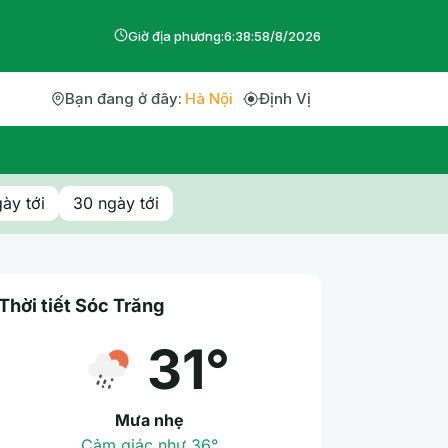
Giờ địa phương:
6
:
38
:
6
8
/
8
/
2026
Bạn đang ở đây:
Hà Nội
Định Vị
ày tới
30 ngày tới
Thời tiết Sóc Trăng
31°
Mưa nhẹ
Cảm giác như 36°