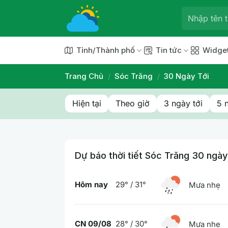
Chuyển
đến
nội
dung
Tỉnh/Thành phố
Tin tức
Widge
Trang Chủ
/
Sóc Trăng
/
30 Ngày Tới
Hiện tại
Theo giờ
3 ngày tới
5 
Dự báo thời tiết Sóc Trăng 30 ngày
Hôm nay
29° / 31°
Mưa nhẹ
CN 09/08
28° / 30°
Mưa nhẹ