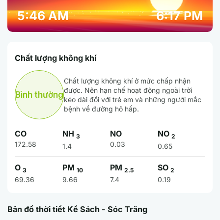
5:46 AM
6:17 PM
Chất lượng không khí
Chất lượng không khí ở mức chấp nhận
được. Nên hạn chế hoạt động ngoài trời
Bình thường
kéo dài đối với trẻ em và những người mắc
bệnh về đường hô hấp.
CO
NH
NO
NO
3
2
172.58
0.03
1.4
0.65
O
PM
PM
SO
3
10
2.5
2
69.36
9.66
7.4
0.19
Bản đồ thời tiết Kế Sách - Sóc Trăng