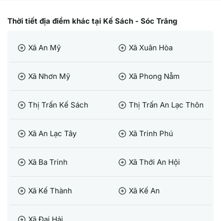
Thời tiết địa điểm khác tại Kế Sách - Sóc Trăng
Xã An Mỹ
Xã Xuân Hòa
arrow_circle_right
arrow_circle_right
Xã Nhơn Mỹ
Xã Phong Nẫm
arrow_circle_right
arrow_circle_right
Thị Trấn Kế Sách
Thị Trấn An Lạc Thôn
arrow_circle_right
arrow_circle_right
Xã An Lạc Tây
Xã Trinh Phú
arrow_circle_right
arrow_circle_right
Xã Ba Trinh
Xã Thới An Hội
arrow_circle_right
arrow_circle_right
Xã Kế Thành
Xã Kế An
arrow_circle_right
arrow_circle_right
Xã Đại Hải
arrow_circle_right