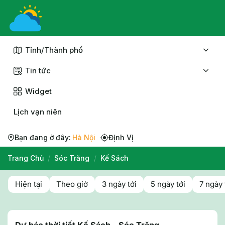
Chuyển
đến
nội
dung
Tỉnh/Thành phố
Tin tức
Widget
Lịch vạn niên
Bạn đang ở đây:
Hà Nội
Định Vị
Trang Chủ
/
Sóc Trăng
/
Kế Sách
Hiện tại
Theo giờ
3 ngày tới
5 ngày tới
7 ngày 