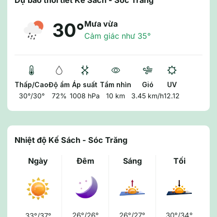
Dự báo thời tiết Kế Sách - Sóc Trăng
Mưa vừa
30°
Cảm giác như 35°
Thấp/Cao
Độ ẩm
Áp suất
Tầm nhìn
Gió
UV
30°/30°
72%
1008 hPa
10 km
3.45 km/h
12.12
Nhiệt độ Kế Sách - Sóc Trăng
Ngày
Đêm
Sáng
Tối
26°/26°
26°/27°
30°/34°
33°/37°