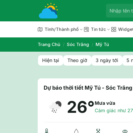
Chuyển
đến
nội
dung
Tỉnh/Thành phố
Tin tức
Widge
Trang Chủ
/
Sóc Trăng
/
Mỹ Tú
Hiện tại
Theo giờ
3 ngày tới
5 
Dự báo thời tiết Mỹ Tú - Sóc Trăng
26°
Mưa vừa
Cảm giác như 27