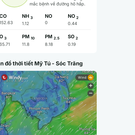
mắc bệnh về đường hô hấp.
CO
NH
NO
NO
3
2
152.63
0
1.12
0.44
O
PM
PM
SO
3
10
2.5
2
65.71
11.8
8.18
0.19
n đồ thời tiết Mỹ Tú - Sóc Trăng