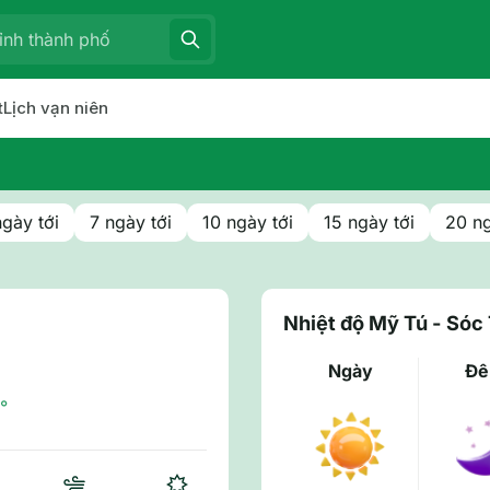
t
Lịch vạn niên
ngày tới
7 ngày tới
10 ngày tới
15 ngày tới
20 ng
Nhiệt độ Mỹ Tú - Sóc
Ngày
Đ
°