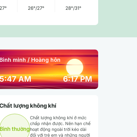
27°
26°/27°
28°/31°
Bình minh / Hoàng hôn
09:00 am
10:00 am
11:00 am
5:47 AM
6:17 PM
30° / 30°
32° / 32°
32° / 32°
Chất lượng không khí
71 %
62 %
59 %
Chất lượng không khí ở mức
chấp nhận được. Nên hạn chế
Mưa nhẹ
Mưa nhẹ
Mây đen u ám
Bình thường
hoạt động ngoài trời kéo dài
đối với trẻ em và những người