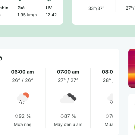
nhìn
Gió
UV
27°/
33°/37°
m
1.95 km/h
12.42
ờ
06:00 am
07:00 am
08:00 am
26° / 26°
27° / 27°
28° / 28°
92 %
87 %
78 %
Mưa nhẹ
Mây đen u ám
Mưa nhẹ