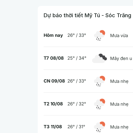
Dự báo thời tiết Mỹ Tú - Sóc Trăng
Hôm nay
26° / 33°
Mưa vừa
T7 08/08
25° / 34°
Mây đen u
CN 09/08
26° / 33°
Mưa nhẹ
T2 10/08
26° / 32°
Mưa nhẹ
T3 11/08
26° / 31°
Mưa nhẹ