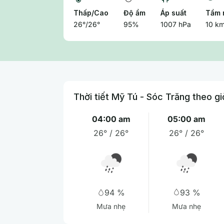
Thấp/Cao
Độ ẩm
Áp suất
Tầm 
26°/26°
95%
1007 hPa
10 k
Thời tiết Mỹ Tú - Sóc Trăng theo gi
04:00 am
05:00 am
26° / 26°
26° / 26°
93 %
94 %
Mưa nhẹ
Mưa nhẹ