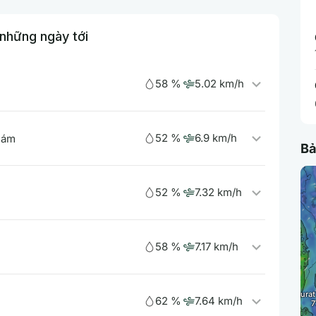
 những ngày tới
58 %
5.02 km/h
52 %
6.9 km/h
 ám
Bả
52 %
7.32 km/h
58 %
7.17 km/h
62 %
7.64 km/h