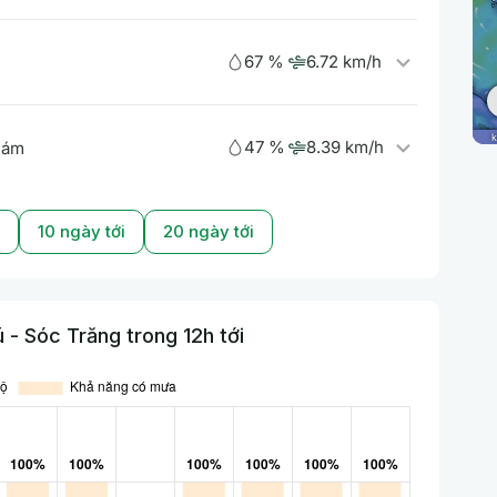
67 %
6.72 km/h
47 %
8.39 km/h
 ám
10 ngày tới
20 ngày tới
- Sóc Trăng trong 12h tới