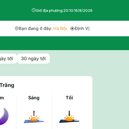
Giờ địa phương:
20
:
10
:
2
6
/
8
/
2026
Bạn đang ở đây:
Hà Nội
Định Vị
ày tới
30 ngày tới
 Trăng
êm
Sáng
Tối