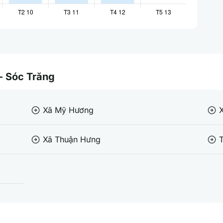
 - Sóc Trăng
Xã Mỹ Hương
arrow_circle_right
arrow_circle_right
Xã Thuận Hưng
T
arrow_circle_right
arrow_circle_right