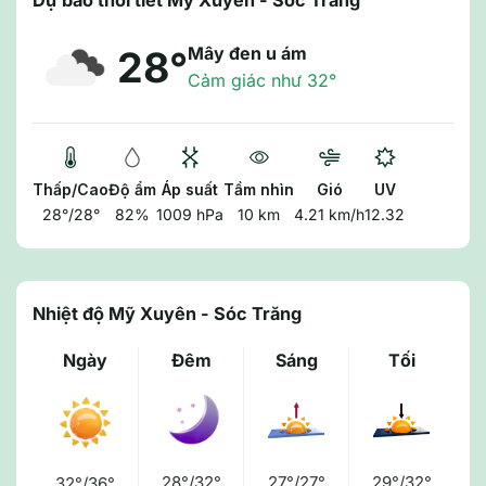
Dự báo thời tiết Mỹ Xuyên - Sóc Trăng
Mây đen u ám
28°
Cảm giác như 32°
Thấp/Cao
Độ ẩm
Áp suất
Tầm nhìn
Gió
UV
28°/28°
82%
1009 hPa
10 km
4.21 km/h
12.32
Nhiệt độ Mỹ Xuyên - Sóc Trăng
Ngày
Đêm
Sáng
Tối
28°/32°
27°/27°
29°/32°
32°/36°