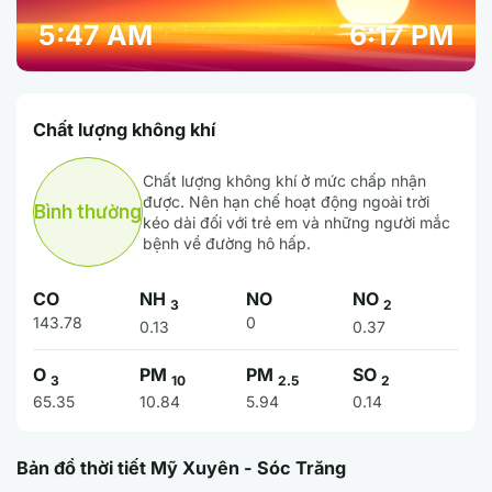
5:47 AM
6:17 PM
Chất lượng không khí
Chất lượng không khí ở mức chấp nhận
được. Nên hạn chế hoạt động ngoài trời
Bình thường
kéo dài đối với trẻ em và những người mắc
bệnh về đường hô hấp.
CO
NH
NO
NO
3
2
143.78
0
0.13
0.37
O
PM
PM
SO
3
10
2.5
2
65.35
10.84
5.94
0.14
Bản đồ thời tiết Mỹ Xuyên - Sóc Trăng