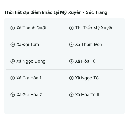
Thời tiết địa điểm khác tại Mỹ Xuyên - Sóc Trăng
Xã Thạnh Quới
Thị Trấn Mỹ Xuyên
arrow_circle_right
arrow_circle_right
Xã Đại Tâm
Xã Tham Đôn
arrow_circle_right
arrow_circle_right
Xã Ngọc Đông
Xã Hòa Tú 1
arrow_circle_right
arrow_circle_right
Xã Gia Hòa 1
Xã Ngọc Tố
arrow_circle_right
arrow_circle_right
Xã Gia Hòa 2
Xã Hòa Tú II
arrow_circle_right
arrow_circle_right