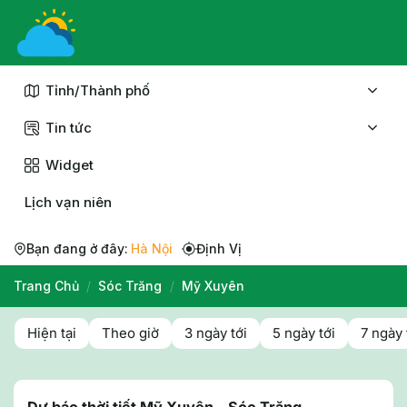
Chuyển
đến
nội
dung
Tỉnh/Thành phố
Tin tức
Widget
Lịch vạn niên
Bạn đang ở đây:
Hà Nội
Định Vị
Trang Chủ
/
Sóc Trăng
/
Mỹ Xuyên
Hiện tại
Theo giờ
3 ngày tới
5 ngày tới
7 ngày 