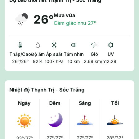
Dự báo thời tiết Thạnh Trị - Sóc Trăng
Mưa vừa
26°
Cảm giác như 27°
Thấp/Cao
Độ ẩm
Áp suất
Tầm nhìn
Gió
UV
26°/26°
92%
1007 hPa
10 km
2.69 km/h
12.29
Nhiệt độ Thạnh Trị - Sóc Trăng
Ngày
Đêm
Sáng
Tối
27°/27°
27°/27°
28°/32°
33°/37°