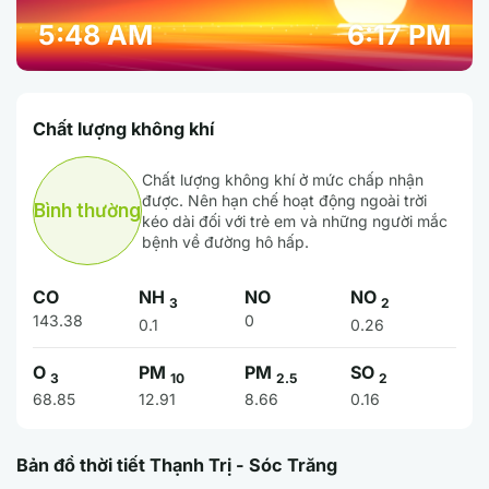
5:48 AM
6:17 PM
Chất lượng không khí
Chất lượng không khí ở mức chấp nhận
được. Nên hạn chế hoạt động ngoài trời
Bình thường
kéo dài đối với trẻ em và những người mắc
bệnh về đường hô hấp.
CO
NH
NO
NO
3
2
143.38
0
0.1
0.26
O
PM
PM
SO
3
10
2.5
2
68.85
12.91
8.66
0.16
Bản đồ thời tiết Thạnh Trị - Sóc Trăng