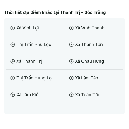
Thời tiết địa điểm khác tại Thạnh Trị - Sóc Trăng
Xã Vĩnh Lợi
Xã Vĩnh Thành
arrow_circle_right
arrow_circle_right
Thị Trấn Phú Lộc
Xã Thạnh Tân
arrow_circle_right
arrow_circle_right
Xã Thạnh Trị
Xã Châu Hưng
arrow_circle_right
arrow_circle_right
Thị Trấn Hưng Lợi
Xã Lâm Tân
arrow_circle_right
arrow_circle_right
Xã Lâm Kiết
Xã Tuân Tức
arrow_circle_right
arrow_circle_right