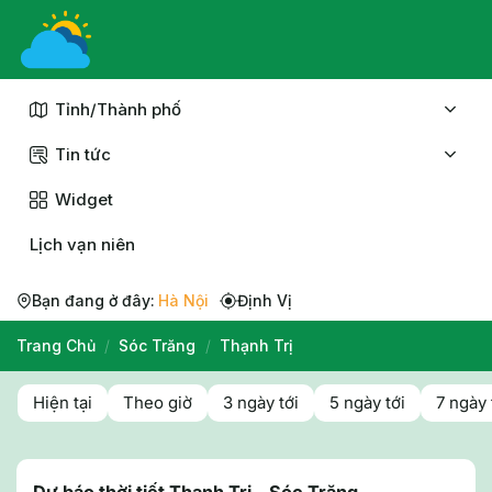
Chuyển
đến
nội
dung
Tỉnh/Thành phố
Tin tức
Widget
Lịch vạn niên
Bạn đang ở đây:
Hà Nội
Định Vị
Trang Chủ
/
Sóc Trăng
/
Thạnh Trị
Hiện tại
Theo giờ
3 ngày tới
5 ngày tới
7 ngày 