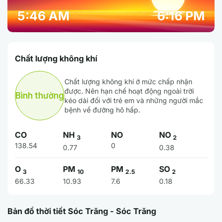
5:46 AM
6:16 PM
Chất lượng không khí
Chất lượng không khí ở mức chấp nhận
được. Nên hạn chế hoạt động ngoài trời
Bình thường
kéo dài đối với trẻ em và những người mắc
bệnh về đường hô hấp.
CO
NH
NO
NO
3
2
138.54
0
0.77
0.38
O
PM
PM
SO
3
10
2.5
2
66.33
10.93
7.6
0.18
Bản đồ thời tiết Sóc Trăng - Sóc Trăng