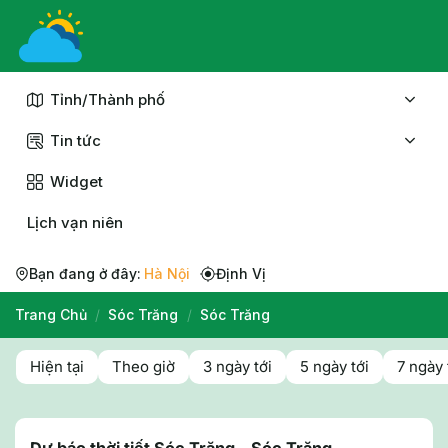
Chuyển
đến
nội
dung
Tỉnh/Thành phố
Tin tức
Widget
Lịch vạn niên
Bạn đang ở đây:
Hà Nội
Định Vị
Trang Chủ
/
Sóc Trăng
/
Sóc Trăng
Hiện tại
Theo giờ
3 ngày tới
5 ngày tới
7 ngày 