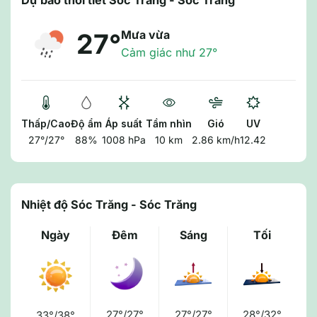
Dự báo thời tiết Sóc Trăng - Sóc Trăng
Mưa vừa
27°
Cảm giác như 27°
Thấp/Cao
Độ ẩm
Áp suất
Tầm nhìn
Gió
UV
27°/27°
88%
1008 hPa
10 km
2.86 km/h
12.42
Nhiệt độ Sóc Trăng - Sóc Trăng
Ngày
Đêm
Sáng
Tối
27°/27°
27°/27°
28°/32°
33°/38°