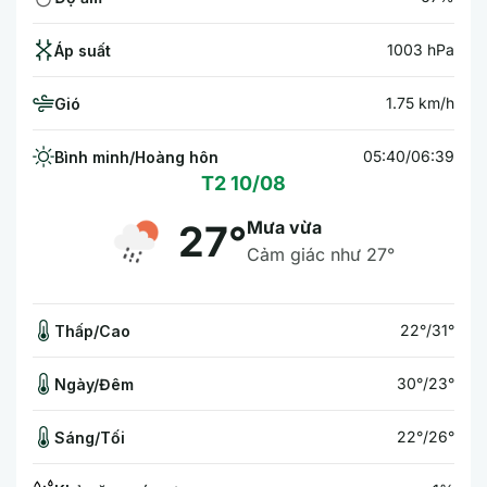
1003 hPa
Áp suất
1.75 km/h
Gió
05:40/06:39
Bình minh/Hoàng hôn
T2 10/08
Mưa vừa
27°
Cảm giác như 27°
22°/31°
Thấp/Cao
30°/23°
Ngày/Đêm
22°/26°
Sáng/Tối