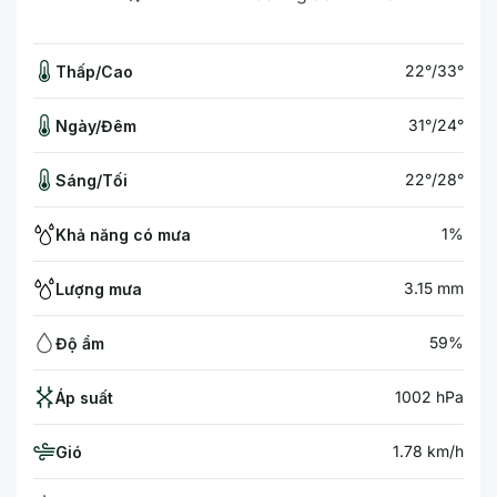
22°/33°
Thấp/Cao
31°/24°
Ngày/Đêm
22°/28°
Sáng/Tối
1%
Khả năng có mưa
3.15 mm
Lượng mưa
59%
Độ ẩm
1002 hPa
Áp suất
1.78 km/h
Gió