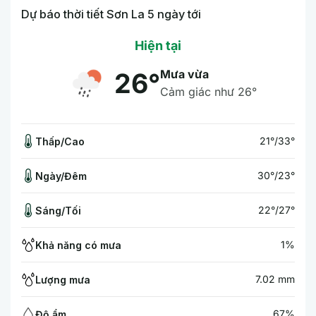
Dự báo thời tiết Sơn La 5 ngày tới
Hiện tại
Mưa vừa
26°
Cảm giác như 26°
21°/33°
Thấp/Cao
30°/23°
Ngày/Đêm
22°/27°
Sáng/Tối
1%
Khả năng có mưa
7.02 mm
Lượng mưa
67%
Độ ẩm