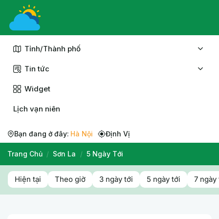
Chuyển
đến
nội
dung
Tỉnh/Thành phố
Tin tức
Widget
Lịch vạn niên
Bạn đang ở đây:
Hà Nội
Định Vị
Trang Chủ
/
Sơn La
/
5 Ngày Tới
Hiện tại
Theo giờ
3 ngày tới
5 ngày tới
7 ngày 