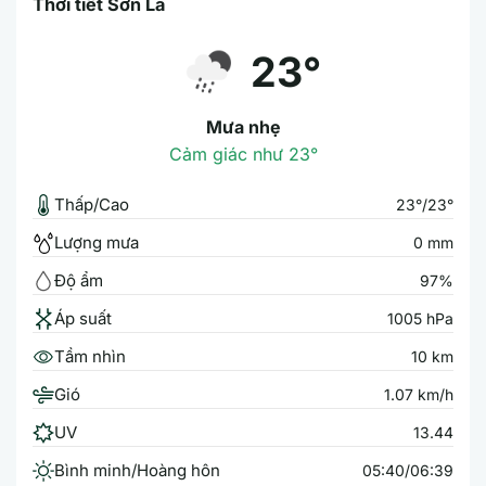
Thời tiết Sơn La
23°
Mưa nhẹ
Cảm giác như 23°
Thấp/Cao
23°/23°
Lượng mưa
0 mm
Độ ẩm
97%
Áp suất
1005 hPa
Tầm nhìn
10 km
Gió
1.07 km/h
UV
13.44
Bình minh/Hoàng hôn
05:40/06:39