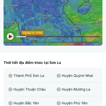
Thời tiết địa điểm khác tại Sơn La
Thành Phố Sơn La
Huyện Quỳnh Nhai
arrow_circle_right
arrow_circle_right
Huyện Thuận Châu
Huyện Mường La
arrow_circle_right
arrow_circle_right
Huyện Bắc Yên
Huyện Phù Yên
arrow_circle_right
arrow_circle_right