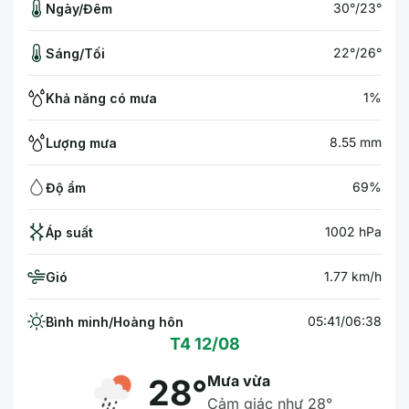
30°/23°
Ngày/Đêm
22°/26°
Sáng/Tối
1%
Khả năng có mưa
8.55 mm
Lượng mưa
69%
Độ ẩm
1002 hPa
Áp suất
1.77 km/h
Gió
05:41/06:38
Bình minh/Hoàng hôn
T4 12/08
Mưa vừa
28°
Cảm giác như 28°