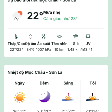
Dự báo thời tiết Mộc Châu - Sơn La
Mưa nhẹ
22°
Cảm giác như 23°
Thấp/Cao
Độ ẩm
Áp suất
Tầm nhìn
Gió
UV
22°/22°
84%
1007 hPa
10 km
1.48 km/h
13.41
Nhiệt độ Mộc Châu - Sơn La
Ngày
Đêm
Sáng
Tối
20°/20°
21°/22°
23°/24°
26°/27°