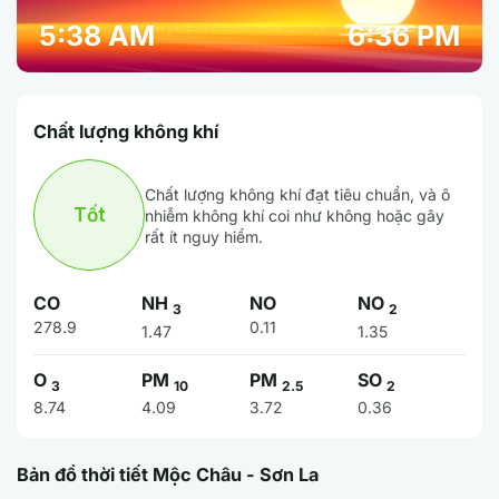
5:38 AM
6:36 PM
Chất lượng không khí
Chất lượng không khí đạt tiêu chuẩn, và ô
Tốt
nhiễm không khí coi như không hoặc gây
rất ít nguy hiểm.
CO
NH
NO
NO
3
2
278.9
0.11
1.47
1.35
O
PM
PM
SO
3
10
2.5
2
8.74
4.09
3.72
0.36
Bản đồ thời tiết Mộc Châu - Sơn La