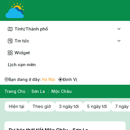
Chuyển
đến
nội
dung
Tỉnh/Thành phố
Tin tức
Widget
Lịch vạn niên
Bạn đang ở đây:
Hà Nội
Định Vị
Trang Chủ
/
Sơn La
/
Mộc Châu
Hiện tại
Theo giờ
3 ngày tới
5 ngày tới
7 ngày 