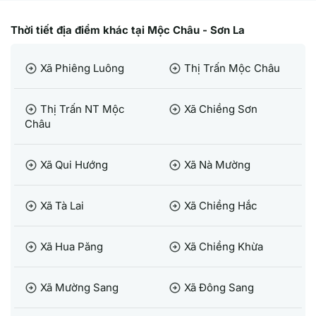
Thời tiết địa điểm khác tại Mộc Châu - Sơn La
Xã Phiêng Luông
Thị Trấn Mộc Châu
arrow_circle_right
arrow_circle_right
Thị Trấn NT Mộc
Xã Chiềng Sơn
arrow_circle_right
arrow_circle_right
Châu
Xã Qui Hướng
Xã Nà Mường
arrow_circle_right
arrow_circle_right
Xã Tà Lai
Xã Chiềng Hắc
arrow_circle_right
arrow_circle_right
Xã Hua Păng
Xã Chiềng Khừa
arrow_circle_right
arrow_circle_right
Xã Mường Sang
Xã Đông Sang
arrow_circle_right
arrow_circle_right