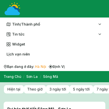
Chuyển
đến
nội
dung
Tỉnh/Thành phố
Tin tức
Widget
Lịch vạn niên
Bạn đang ở đây:
Hà Nội
Định Vị
Trang Chủ
/
Sơn La
/
Sông Mã
Hiện tại
Theo giờ
3 ngày tới
5 ngày tới
7 ngày 