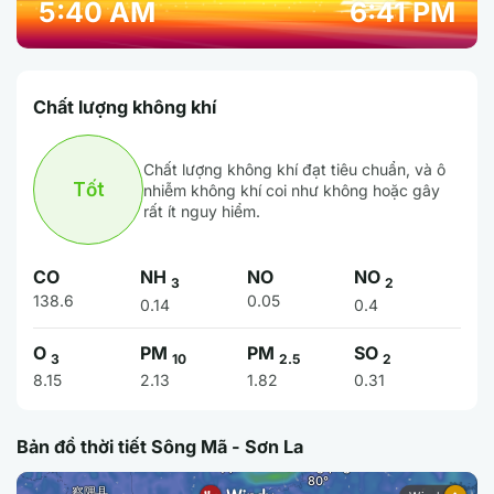
5:40 AM
6:41 PM
Chất lượng không khí
Chất lượng không khí đạt tiêu chuẩn, và ô
Tốt
nhiễm không khí coi như không hoặc gây
rất ít nguy hiểm.
CO
NH
NO
NO
3
2
138.6
0.05
0.14
0.4
O
PM
PM
SO
3
10
2.5
2
8.15
2.13
1.82
0.31
Bản đồ thời tiết Sông Mã - Sơn La