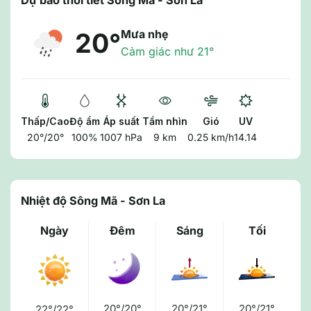
Dự báo thời tiết Sông Mã - Sơn La
Mưa nhẹ
20°
Cảm giác như 21°
Thấp/Cao
Độ ẩm
Áp suất
Tầm nhìn
Gió
UV
20°/20°
100%
1007 hPa
9 km
0.25 km/h
14.14
Nhiệt độ Sông Mã - Sơn La
Ngày
Đêm
Sáng
Tối
20°/20°
20°/21°
20°/21°
22°/22°