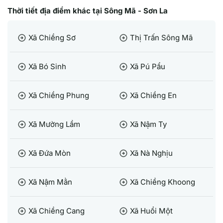
Thời tiết địa điểm khác tại Sông Mã - Sơn La
Xã Chiềng Sơ
Thị Trấn Sông Mã
arrow_circle_right
arrow_circle_right
Xã Bó Sinh
Xã Pú Pẩu
arrow_circle_right
arrow_circle_right
Xã Chiềng Phung
Xã Chiềng En
arrow_circle_right
arrow_circle_right
Xã Mường Lầm
Xã Nậm Ty
arrow_circle_right
arrow_circle_right
Xã Đứa Mòn
Xã Nà Nghịu
arrow_circle_right
arrow_circle_right
Xã Nậm Mằn
Xã Chiềng Khoong
arrow_circle_right
arrow_circle_right
Xã Chiềng Cang
Xã Huổi Một
arrow_circle_right
arrow_circle_right