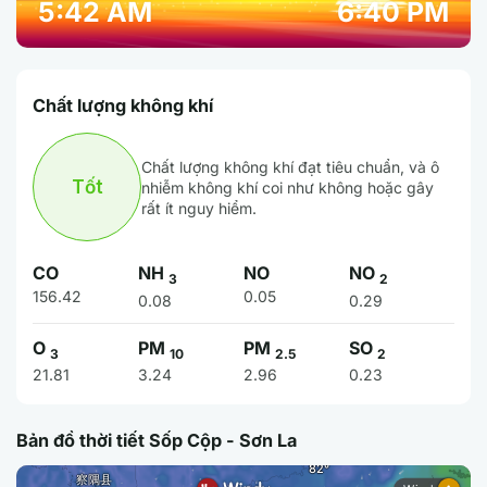
5:42 AM
6:40 PM
Chất lượng không khí
Chất lượng không khí đạt tiêu chuẩn, và ô
Tốt
nhiễm không khí coi như không hoặc gây
rất ít nguy hiểm.
CO
NH
NO
NO
3
2
156.42
0.05
0.08
0.29
O
PM
PM
SO
3
10
2.5
2
21.81
3.24
2.96
0.23
Bản đồ thời tiết Sốp Cộp - Sơn La