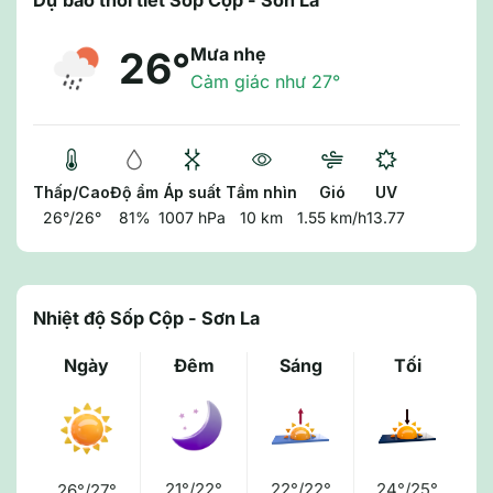
Dự báo thời tiết Sốp Cộp - Sơn La
Mưa nhẹ
26°
Cảm giác như 27°
Thấp/Cao
Độ ẩm
Áp suất
Tầm nhìn
Gió
UV
26°/26°
81%
1007 hPa
10 km
1.55 km/h
13.77
Nhiệt độ Sốp Cộp - Sơn La
Ngày
Đêm
Sáng
Tối
21°/22°
22°/22°
24°/25°
26°/27°