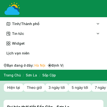
Chuyển
đến
nội
dung
Tỉnh/Thành phố
Tin tức
Widget
Lịch vạn niên
Bạn đang ở đây:
Hà Nội
Định Vị
Trang Chủ
/
Sơn La
/
Sốp Cộp
Hiện tại
Theo giờ
3 ngày tới
5 ngày tới
7 ngày 