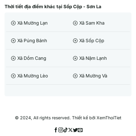
Thời tiết địa điểm khác tại Sốp Cộp - Sơn La
Xã Mường Lạn
Xã Sam Kha
arrow_circle_right
arrow_circle_right
Xã Púng Bánh
Xã Sốp Cộp
arrow_circle_right
arrow_circle_right
Xã Dồm Cang
Xã Nậm Lạnh
arrow_circle_right
arrow_circle_right
Xã Mường Lèo
Xã Mường Và
arrow_circle_right
arrow_circle_right
© 2024, All rights reserved. Thiết kế bởi XemThoiTiet