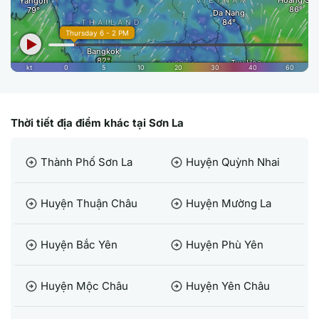
Thời tiết địa điểm khác tại Sơn La
Thành Phố Sơn La
Huyện Quỳnh Nhai
arrow_circle_right
arrow_circle_right
Huyện Thuận Châu
Huyện Mường La
arrow_circle_right
arrow_circle_right
Huyện Bắc Yên
Huyện Phù Yên
arrow_circle_right
arrow_circle_right
Huyện Mộc Châu
Huyện Yên Châu
arrow_circle_right
arrow_circle_right