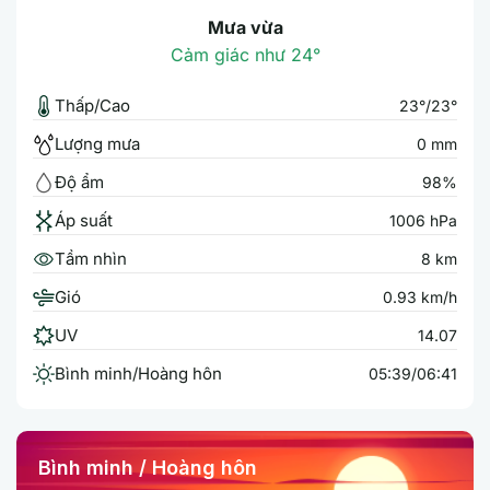
Mưa vừa
Cảm giác như 24°
Thấp/Cao
23°/23°
Lượng mưa
0 mm
Độ ẩm
98%
Áp suất
1006 hPa
Tầm nhìn
8 km
Gió
0.93 km/h
UV
14.07
Bình minh/Hoàng hôn
05:39/06:41
Bình minh / Hoàng hôn