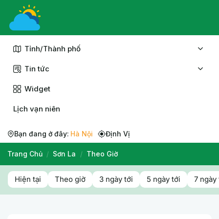
Chuyển
đến
nội
dung
Tỉnh/Thành phố
Tin tức
Widget
Lịch vạn niên
Bạn đang ở đây:
Hà Nội
Định Vị
Trang Chủ
/
Sơn La
/
Theo Giờ
Hiện tại
Theo giờ
3 ngày tới
5 ngày tới
7 ngày 