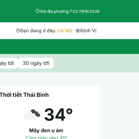
Giờ địa phương:
7
:
52
:
8
8
/
8
/
2026
Bạn đang ở đây:
Hà Nội
Định Vị
ày tới
30 ngày tới
Thời tiết Thái Bình
34°
Mây đen u ám
Cảm giác như 41°