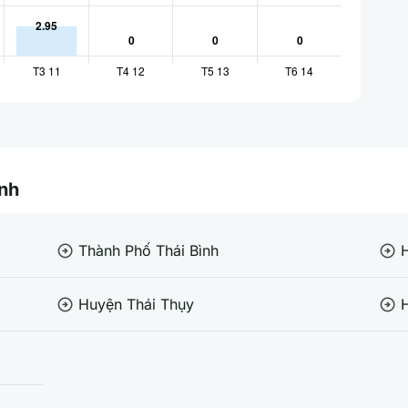
ình
Thành Phố Thái Bình
arrow_circle_right
arrow_circle_right
Huyện Thái Thụy
H
arrow_circle_right
arrow_circle_right