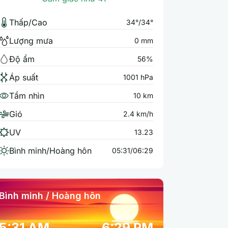
Thấp/Cao
34°/34°
Lượng mưa
0 mm
Độ ẩm
56%
Áp suất
1001 hPa
Tầm nhìn
10 km
Gió
2.4 km/h
UV
13.23
Bình minh/Hoàng hôn
05:31/06:29
Bình minh / Hoàng hôn
5:31 AM
6:29 PM