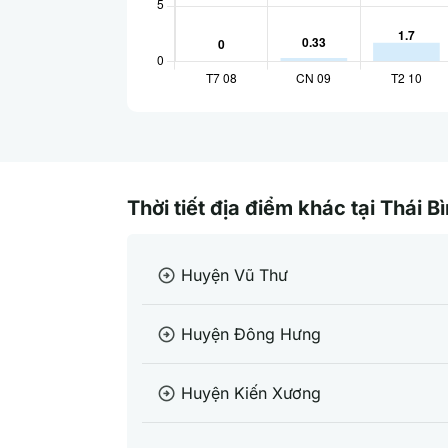
Thời tiết địa điểm khác tại Thái B
Huyện Vũ Thư
arrow_circle_right
Huyện Đông Hưng
arrow_circle_right
Huyện Kiến Xương
arrow_circle_right