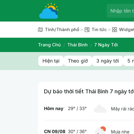
Chuyển
đến
nội
dung
Tỉnh/Thành phố
Tin tức
Widge
Trang Chủ
/
Thái Bình
/
7 Ngày Tới
Hiện tại
Theo giờ
3 ngày tới
5 
Dự báo thời tiết Thái Bình 7 ngày tớ
Hôm nay
29° / 33°
Mây rải rá
CN 09/08
30° / 36°
Mưa nhẹ