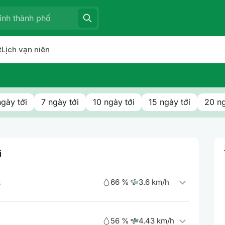
t
Lịch vạn niên
ngày tới
7 ngày tới
10 ngày tới
15 ngày tới
20 ng
i
66 %
3.6 km/h
c
56 %
4.43 km/h