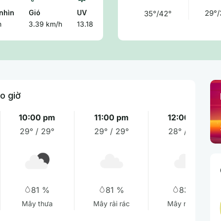
nhìn
Gió
UV
29°/
35°/42°
m
3.39 km/h
13.18
o giờ
10:00 pm
11:00 pm
12:00 am
29° / 29°
29° / 29°
28° / 29°
81 %
81 %
83 %
Mây thưa
Mây rải rác
Mây rải rác