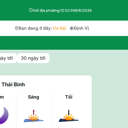
Giờ địa phương:
12
:
53
:
0
8
/
8
/
2026
Bạn đang ở đây:
Hà Nội
Định Vị
ày tới
30 ngày tới
 Thái Bình
êm
Sáng
Tối