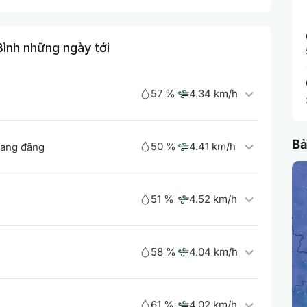
Bình những ngày tới
57 %
4.34 km/h
Bả
50 %
4.41 km/h
uang đãng
51 %
4.52 km/h
58 %
4.04 km/h
61 %
4.02 km/h