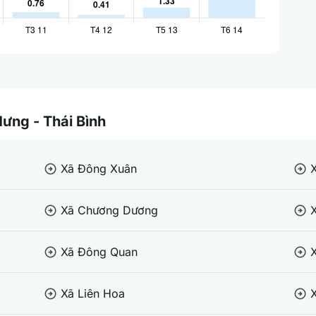
Hưng - Thái Bình
Xã Đông Xuân
arrow_circle_right
arrow_circle_right
Xã Chương Dương
arrow_circle_right
arrow_circle_right
Xã Đông Quan
arrow_circle_right
arrow_circle_right
Xã Liên Hoa
arrow_circle_right
arrow_circle_right