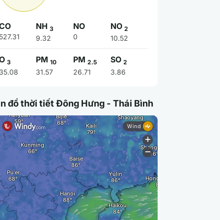
CO
NH
NO
NO
3
2
527.31
0
9.32
10.52
O
PM
PM
SO
3
10
2.5
2
35.08
31.57
26.71
3.86
n đồ thời tiết Đông Hưng - Thái Bình