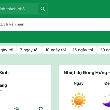
t
Lịch vạn niên
ngày tới
7 ngày tới
10 ngày tới
15 ngày tới
20 ng
Bình
Nhiệt độ Đông Hưng -
Ngày
Đ
đãng
°