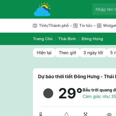
Chuyển
đến
nội
dung
Tỉnh/Thành phố
Tin tức
Widge
Trang Chủ
/
Thái Bình
/
Đông Hưng
Hiện tại
Theo giờ
3 ngày tới
5 
Dự báo thời tiết Đông Hưng - Thái 
29°
Bầu trời quang 
Cảm giác như 35