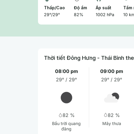
Thấp/Cao
Độ ẩm
Áp suất
Tầm 
29°/29°
82%
1002 hPa
10 k
Thời tiết Đông Hưng - Thái Bình the
08:00 pm
09:00 pm
29° / 29°
29° / 29°
82 %
82 %
Mây thưa
Bầu trời quang
đãng