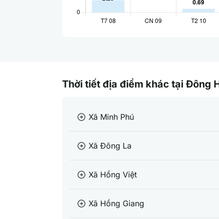
Thời tiết địa điểm khác tại Đông 
Xã Minh Phú
arrow_circle_right
Xã Đông La
arrow_circle_right
Xã Hồng Việt
arrow_circle_right
Xã Hồng Giang
arrow_circle_right