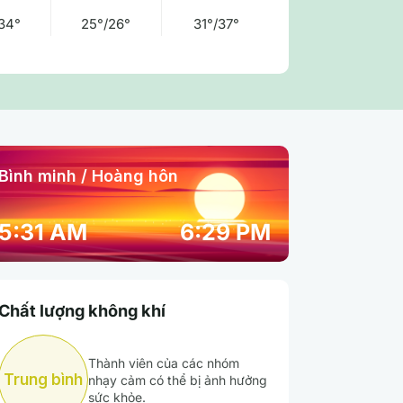
34°
25°/26°
31°/37°
Bình minh / Hoàng hôn
01:00 am
02:00 am
03:00 am
5:31 AM
6:29 PM
28° / 28°
28° / 28°
28° / 28°
Chất lượng không khí
84 %
84 %
83 %
Thành viên của các nhóm
Mây rải rác
Mây thưa
Mây thưa
Trung bình
nhạy cảm có thể bị ảnh hưởng
sức khỏe.