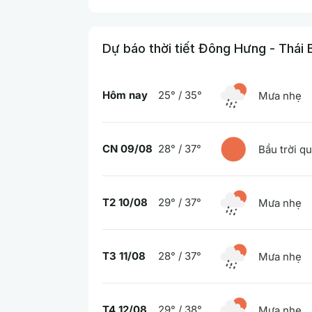
Dự báo thời tiết Đông Hưng - Thái 
Hôm nay
25° / 35°
Mưa nhẹ
CN 09/08
28° / 37°
Bầu trời q
T2 10/08
29° / 37°
Mưa nhẹ
T3 11/08
28° / 37°
Mưa nhẹ
T4 12/08
29° / 38°
Mưa nhẹ