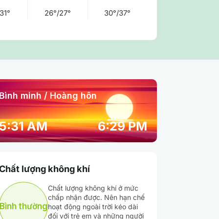
31°
26°/27°
30°/37°
Bình minh / Hoàng hôn
11:00 am
12:00 pm
01:00 pm
5:31 AM
6:29 PM
32° / 32°
33° / 33°
33° / 33°
Chất lượng không khí
66 %
63 %
61 %
Chất lượng không khí ở mức
chấp nhận được. Nên hạn chế
Mưa nhẹ
Mưa vừa
Mưa vừa
Bình thường
hoạt động ngoài trời kéo dài
đối với trẻ em và những người