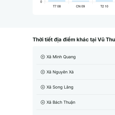
Thời tiết địa điểm khác tại Vũ Thư
Xã Minh Quang
arrow_circle_right
Xã Nguyên Xá
arrow_circle_right
Xã Song Lãng
arrow_circle_right
Xã Bách Thuận
arrow_circle_right