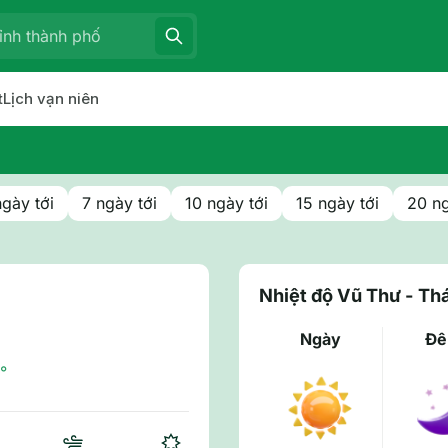
t
Lịch vạn niên
ngày tới
7 ngày tới
10 ngày tới
15 ngày tới
20 ng
Nhiệt độ Vũ Thư - Thá
Ngày
Đ
°