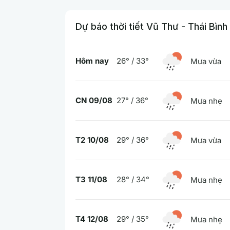
Dự báo thời tiết Vũ Thư - Thái Bình
Hôm nay
26° / 33°
Mưa vừa
CN 09/08
27° / 36°
Mưa nhẹ
T2 10/08
29° / 36°
Mưa vừa
T3 11/08
28° / 34°
Mưa nhẹ
T4 12/08
29° / 35°
Mưa nhẹ