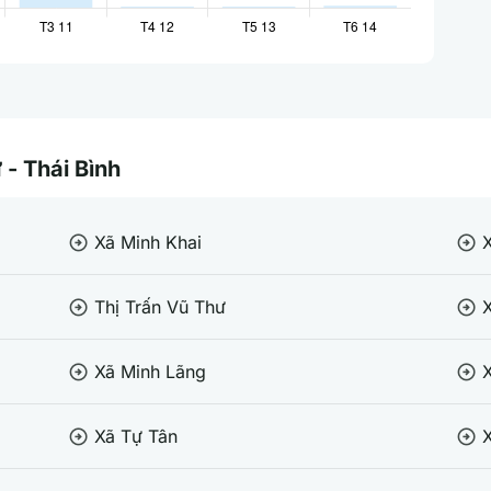
 - Thái Bình
Xã Minh Khai
arrow_circle_right
arrow_circle_right
Thị Trấn Vũ Thư
arrow_circle_right
arrow_circle_right
Xã Minh Lãng
arrow_circle_right
arrow_circle_right
Xã Tự Tân
X
arrow_circle_right
arrow_circle_right