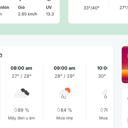
nhìn
Gió
UV
27°/
33°/40°
m
2.65 km/h
13.3
ờ
08:00 am
09:00 am
10:00 am
27° / 28°
28° / 29°
30° / 31°
89 %
84 %
76 %
Mây đen u ám
Mưa nhẹ
Mưa nhẹ