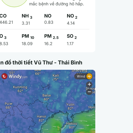
mắc bệnh về đường hô hấp.
CO
NH
NO
NO
3
2
446.21
0.83
3.31
4.14
O
PM
PM
SO
3
10
2.5
2
8.53
18.09
16.2
1.17
n đồ thời tiết Vũ Thư - Thái Bình