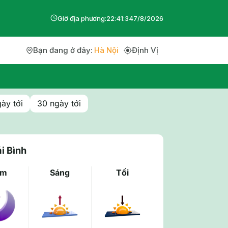
Giờ địa phương:
22
:
41
:
34
7
/
8
/
2026
Bạn đang ở đây:
Hà Nội
Định Vị
ày tới
30 ngày tới
i Bình
êm
Sáng
Tối