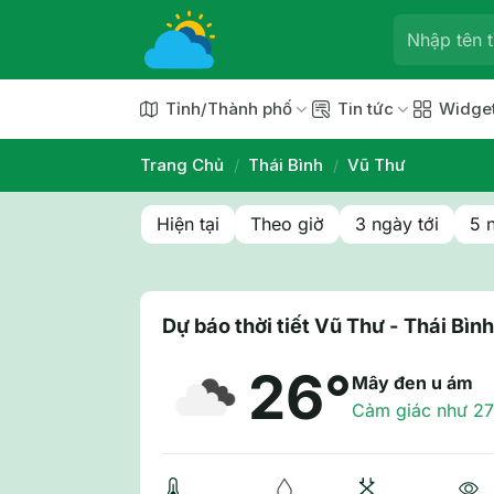
Chuyển
đến
nội
dung
Tỉnh/Thành phố
Tin tức
Widge
Trang Chủ
/
Thái Bình
/
Vũ Thư
Hiện tại
Theo giờ
3 ngày tới
5 
Dự báo thời tiết Vũ Thư - Thái Bình
26°
Mây đen u ám
Cảm giác như 27