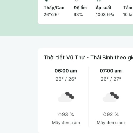
Thấp/Cao
Độ ẩm
Áp suất
Tầm 
26°/26°
93%
1003 hPa
10 k
Thời tiết Vũ Thư - Thái Bình theo gi
06:00 am
07:00 am
26° / 26°
26° / 27°
92 %
93 %
Mây đen u ám
Mây đen u ám