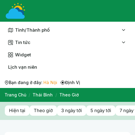
Chuyển
đến
nội
dung
Tỉnh/Thành phố
Tin tức
Widget
Lịch vạn niên
Bạn đang ở đây:
Hà Nội
Định Vị
Trang Chủ
/
Thái Bình
/
Theo Giờ
Hiện tại
Theo giờ
3 ngày tới
5 ngày tới
7 ngày 