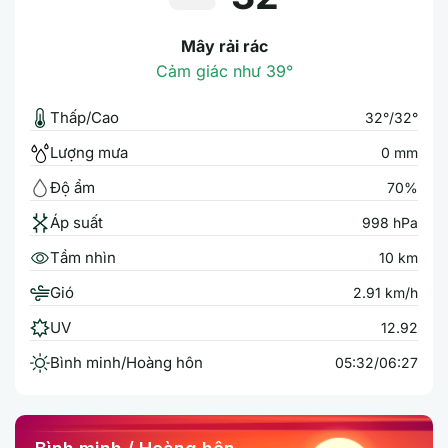
Mây rải rác
Cảm giác như 39°
Thấp/Cao
32°/32°
Lượng mưa
0 mm
Độ ẩm
70%
Áp suất
998 hPa
Tầm nhìn
10 km
Gió
2.91 km/h
UV
12.92
Bình minh/Hoàng hôn
05:32/06:27