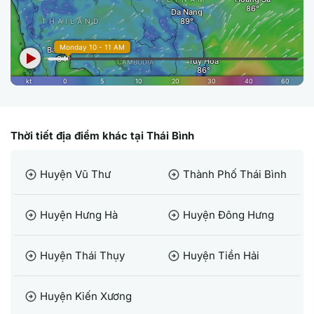
Thời tiết địa điểm khác tại Thái Bình
Huyện Vũ Thư
Thành Phố Thái Bình
arrow_circle_right
arrow_circle_right
Huyện Hưng Hà
Huyện Đông Hưng
arrow_circle_right
arrow_circle_right
Huyện Thái Thụy
Huyện Tiền Hải
arrow_circle_right
arrow_circle_right
Huyện Kiến Xương
arrow_circle_right