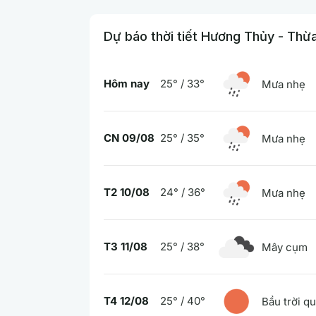
Dự báo thời tiết Hương Thủy - Thừ
Hôm nay
25° / 33°
Mưa nhẹ
CN 09/08
25° / 35°
Mưa nhẹ
T2 10/08
24° / 36°
Mưa nhẹ
T3 11/08
25° / 38°
Mây cụm
T4 12/08
25° / 40°
Bầu trời q