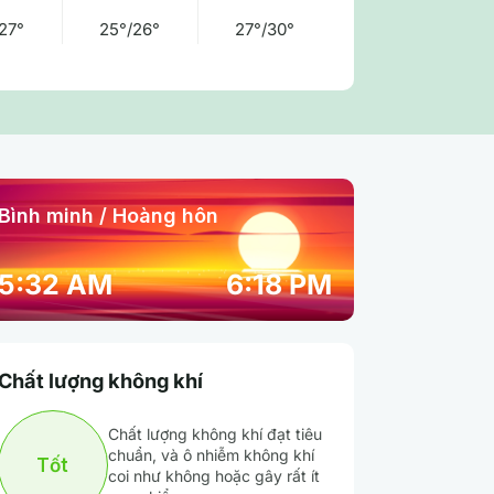
27°
25°/26°
27°/30°
Bình minh / Hoàng hôn
03:00 am
04:00 am
05:00 am
5:32 AM
6:18 PM
25° / 25°
25° / 25°
25° / 25°
Chất lượng không khí
91 %
88 %
87 %
Chất lượng không khí đạt tiêu
Mưa nhẹ
Mây đen u ám
Mây đen u ám
chuẩn, và ô nhiễm không khí
Tốt
coi như không hoặc gây rất ít