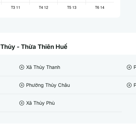
g Thủy - Thừa Thiên Huế
Xã Thủy Thanh
arrow_circle_right
arrow_circle_right
Phường Thủy Châu
arrow_circle_right
arrow_circle_right
Xã Thủy Phù
arrow_circle_right