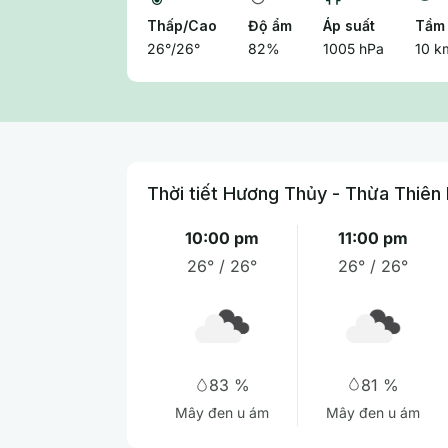
Thấp/Cao
Độ ẩm
Áp suất
Tầm 
26°/26°
82%
1005 hPa
10 k
Thời tiết Hương Thủy - Thừa Thiên
10:00 pm
11:00 pm
26° / 26°
26° / 26°
81 %
83 %
Mây đen u ám
Mây đen u ám