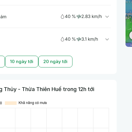
40 %
2.83 km/h
 ám
40 %
3.1 km/h
10 ngày tới
20 ngày tới
 Thủy - Thừa Thiên Huế trong 12h tới