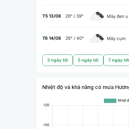
T5 13/08
26° / 39°
Mây đen u
T6 14/08
26° / 40°
Mây cụm
3 ngày tới
5 ngày tới
7 ngày tới
Nhiệt độ và khả năng có mưa Hương