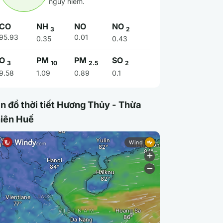
nguy hiểm.
CO
NH
NO
NO
3
2
95.93
0.01
0.35
0.43
O
PM
PM
SO
3
10
2.5
2
9.58
1.09
0.89
0.1
n đồ thời tiết Hương Thủy - Thừa
iên Huế