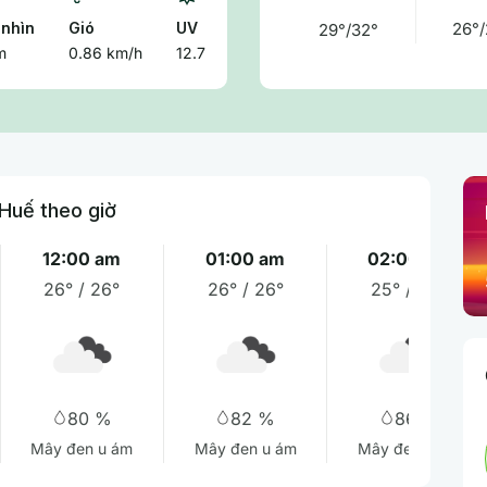
nhìn
Gió
UV
26°/
29°/32°
m
0.86 km/h
12.7
 Huế theo giờ
12:00 am
01:00 am
02:00 am
26° / 26°
26° / 26°
25° / 25°
80 %
82 %
86 %
Mây đen u ám
Mây đen u ám
Mây đen u ám