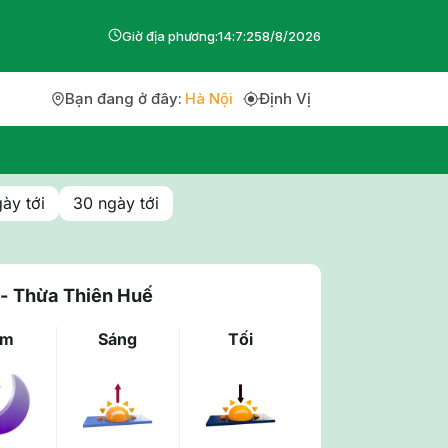
Giờ địa phương:
14
:
7
:
25
8
/
8
/
2026
Bạn đang ở đây:
Hà Nội
Định Vị
ày tới
30 ngày tới
 - Thừa Thiên Huế
êm
Sáng
Tối