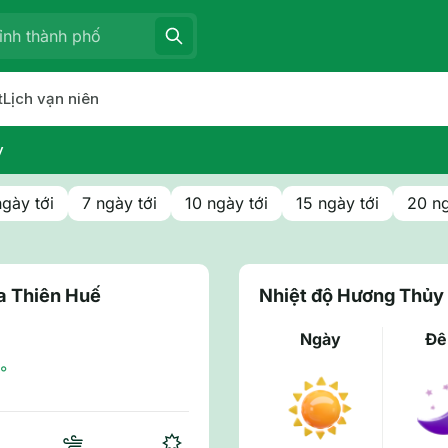
t
Lịch vạn niên
y
ngày tới
7 ngày tới
10 ngày tới
15 ngày tới
20 ng
ừa Thiên Huế
Nhiệt độ Hương Thủy
Ngày
Đ
°