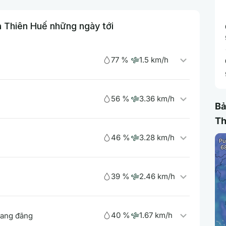
a Thiên Huế những ngày tới
77 %
1.5 km/h
56 %
3.36 km/h
Bả
Th
46 %
3.28 km/h
39 %
2.46 km/h
40 %
1.67 km/h
uang đãng