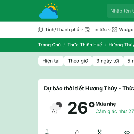
Chuyển
đến
nội
dung
Tỉnh/Thành phố
Tin tức
Widge
Trang Chủ
/
Thừa Thiên Huế
/
Hương Thủ
Hiện tại
Theo giờ
3 ngày tới
5 
Dự báo thời tiết Hương Thủy - Th
26°
Mưa nhẹ
Cảm giác như 27