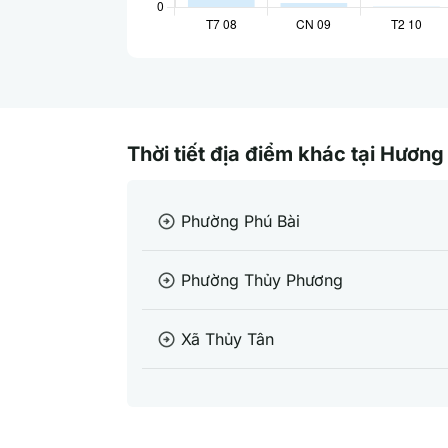
Thời tiết địa điểm khác tại Hươn
Phường Phú Bài
arrow_circle_right
Phường Thủy Phương
arrow_circle_right
Xã Thủy Tân
arrow_circle_right