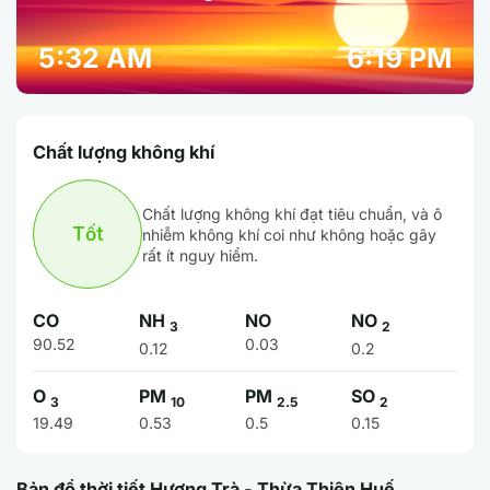
5:32 AM
6:19 PM
Chất lượng không khí
Chất lượng không khí đạt tiêu chuẩn, và ô
Tốt
nhiễm không khí coi như không hoặc gây
rất ít nguy hiểm.
CO
NH
NO
NO
3
2
90.52
0.03
0.12
0.2
O
PM
PM
SO
3
10
2.5
2
19.49
0.53
0.5
0.15
Bản đồ thời tiết Hương Trà - Thừa Thiên Huế