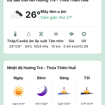
Dự báo thời tiết Hương Trà - Thừa Thiên Huế
Mây đen u ám
26°
Cảm giác như 27°
Thấp/Cao
Độ ẩm
Áp suất
Tầm nhìn
Gió
UV
26°/26°
94%
1004 hPa
10 km
0.44 km/h
12.99
Nhiệt độ Hương Trà - Thừa Thiên Huế
Ngày
Đêm
Sáng
Tối
25°/26°
24°/25°
27°/27°
26°/27°