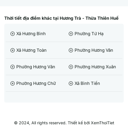
Thời tiết địa điểm khác tại Hương Trà - Thừa Thiên Huế
Xã Hương Bình
Phường Tứ Hạ
arrow_circle_right
arrow_circle_right
Xã Hương Toàn
Phường Hương Vân
arrow_circle_right
arrow_circle_right
Phường Hương Văn
Phường Hương Xuân
arrow_circle_right
arrow_circle_right
Phường Hương Chữ
Xã Bình Tiến
arrow_circle_right
arrow_circle_right
© 2024, All rights reserved. Thiết kế bởi XemThoiTiet