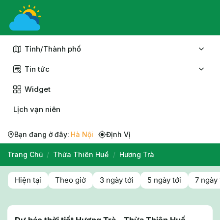
Chuyển
đến
nội
dung
Tỉnh/Thành phố
Tin tức
Widget
Lịch vạn niên
Bạn đang ở đây:
Hà Nội
Định Vị
Trang Chủ
/
Thừa Thiên Huế
/
Hương Trà
Hiện tại
Theo giờ
3 ngày tới
5 ngày tới
7 ngày 