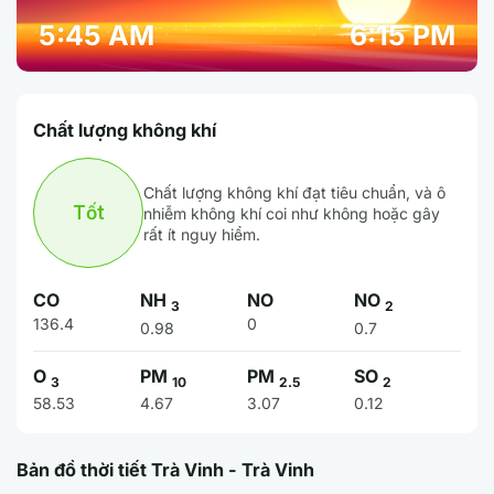
5:45 AM
6:15 PM
Chất lượng không khí
Chất lượng không khí đạt tiêu chuẩn, và ô
Tốt
nhiễm không khí coi như không hoặc gây
rất ít nguy hiểm.
CO
NH
NO
NO
3
2
136.4
0
0.98
0.7
O
PM
PM
SO
3
10
2.5
2
58.53
4.67
3.07
0.12
Bản đồ thời tiết Trà Vinh - Trà Vinh