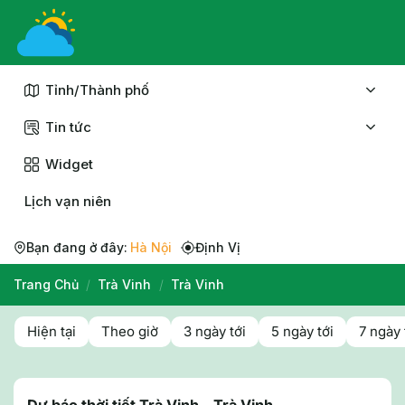
Chuyển
đến
nội
dung
Tỉnh/Thành phố
Tin tức
Widget
Lịch vạn niên
Bạn đang ở đây:
Hà Nội
Định Vị
Trang Chủ
/
Trà Vinh
/
Trà Vinh
Hiện tại
Theo giờ
3 ngày tới
5 ngày tới
7 ngày 