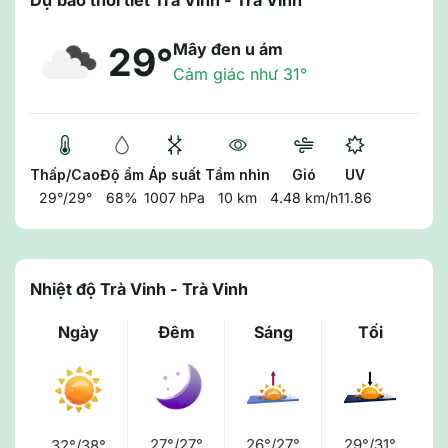
Dự báo thời tiết Trà Vinh - Trà Vinh
Mây đen u ám
29°
Cảm giác như 31°
Thấp/Cao
Độ ẩm
Áp suất
Tầm nhìn
Gió
UV
29°/29°
68%
1007 hPa
10 km
4.48 km/h
11.86
Nhiệt độ Trà Vinh - Trà Vinh
Ngày
Đêm
Sáng
Tối
27°/27°
26°/27°
29°/31°
32°/38°